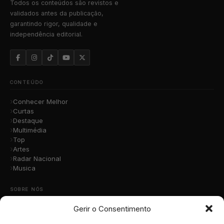
Todos os conteúdos são revistos e
validados antes da publicação,
garantindo rigor, qualidade e
independência editorial.
CONTEÚDO
Conhecer Melhor
Curtas
Destaque
Multimédia
Top
Artes
Radar Nacional
Musica
SOBRE NÓS
Gerir o Consentimento
Quem Somos
A Nossa Equipa