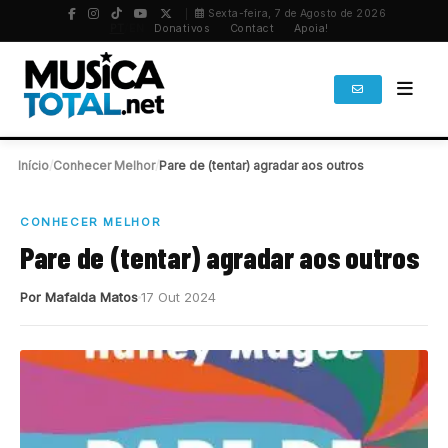
Sexta-feira, 7 de Agosto de 2026
PT
/
EN
Donativos
Contact
Apoia!
Início
/
Conhecer Melhor
/
Pare de (tentar) agradar aos outros
CONHECER MELHOR
Pare de (tentar) agradar aos outros
Por Mafalda Matos
17 Out 2024