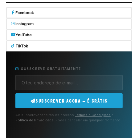
Facebook
Instagram
YouTube
TikTok
SUBSCREVE GRATUITAMENTE
SUBSCREVER AGORA — É GRÁTIS
Ao subscrever aceitas os nossos
Termos e Condições
e
Política de Privacidade
. Podes cancelar em qualquer momento.