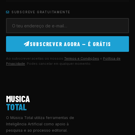
SUBSCREVE GRATUITAMENTE
SUBSCREVER AGORA — É GRÁTIS
Ao subscrever aceitas os nossos
Termos e Condições
e
Política de
Privacidade
. Podes cancelar em qualquer momento.
MUSICA
TOTAL
O Música Total utiliza ferramentas de
Inteligência Artificial como apoio à
pesquisa e ao processo editorial.