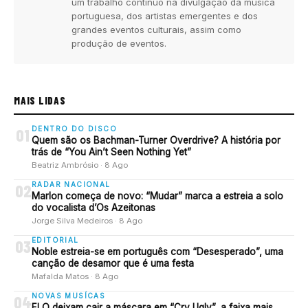
um trabalho contínuo na divulgação da música
portuguesa, dos artistas emergentes e dos
grandes eventos culturais, assim como
produção de eventos.
MAIS LIDAS
DENTRO DO DISCO
01
Quem são os Bachman-Turner Overdrive? A história por
trás de “You Ain’t Seen Nothing Yet”
Beatriz Ambrósio · 8 Ago
RADAR NACIONAL
02
Marlon começa de novo: “Mudar” marca a estreia a solo
do vocalista d’Os Azeitonas
Jorge Silva Medeiros · 8 Ago
EDITORIAL
03
Noble estreia-se em português com “Desesperado”, uma
canção de desamor que é uma festa
Mafalda Matos · 8 Ago
NOVAS MUSÍCAS
04
FLO deixam cair a máscara em “Cry Ugly”, a faixa mais