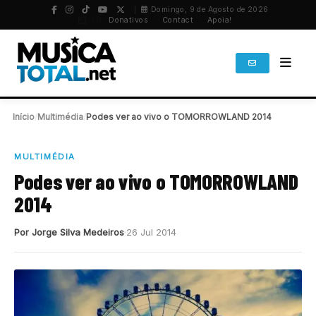
Domingo, 9 de Agosto de 2026
PT
/
EN
Donativos
Contact
Apoia!
Início
/
Multimédia
/
Podes ver ao vivo o TOMORROWLAND 2014
MULTIMÉDIA
Podes ver ao vivo o TOMORROWLAND
2014
Por Jorge Silva Medeiros
26 Jul 2014