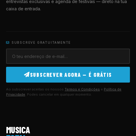
entrevistas exclusivas e agenda de festivais — direto na tua
caixa de entrada.
SUBSCREVE GRATUITAMENTE
SUBSCREVER AGORA — É GRÁTIS
Ao subscrever aceitas os nossos
Termos e Condições
e
Política de
Privacidade
. Podes cancelar em qualquer momento.
MUSICA