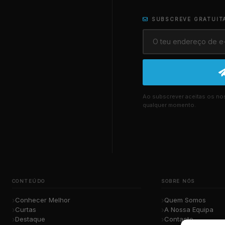
SUBSCREVE GRATUIT
Ao subscrever aceitas os n
qualquer momento.
CONTEÚDO
SOBRE NÓS
Conhecer Melhor
Quem Somos
Curtas
A Nossa Equipa
Destaque
Contacto