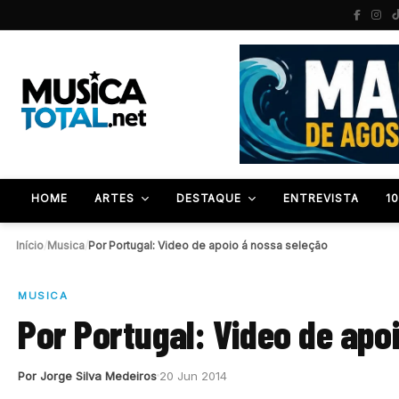
HOME
ARTES
DESTAQUE
ENTREVISTA
1
Início
/
Musica
/
Por Portugal: Video de apoio á nossa seleção
MUSICA
Por Portugal: Video de apo
Por Jorge Silva Medeiros
20 Jun 2014