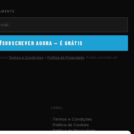
AMENTE
SUBSCREVER AGORA — É GRÁTIS
ossos
Termos e Condições
e
Política de Privacidade
. Podes cancelar em
LEGAL
Termos e Condições
Política de Cookies
Política de Privacidade