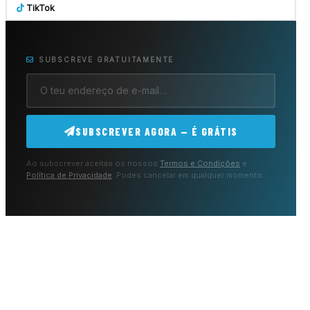
TikTok
SUBSCREVE GRATUITAMENTE
SUBSCREVER AGORA — É GRÁTIS
Ao subscrever aceitas os nossos
Termos e Condições
e
Política de Privacidade
. Podes cancelar em qualquer momento.