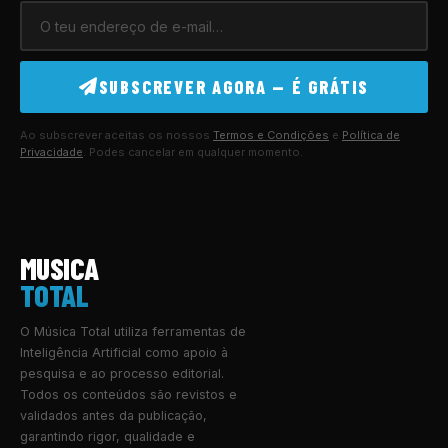
SUBSCREVER AGORA — É GRÁTIS
Ao subscrever aceitas os nossos
Termos e Condições
e
Política de
Privacidade
. Podes cancelar em qualquer momento.
MUSICA
TOTAL
O Música Total utiliza ferramentas de
Inteligência Artificial como apoio à
pesquisa e ao processo editorial.
Todos os conteúdos são revistos e
validados antes da publicação,
garantindo rigor, qualidade e