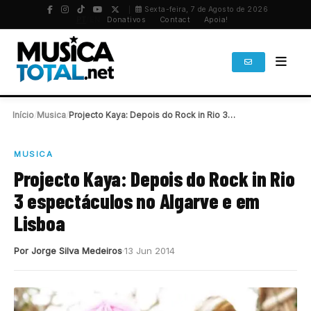
Sexta-feira, 7 de Agosto de 2026
PT
/
EN
Donativos
Contact
Apoia!
Início
/
Musica
/
Projecto Kaya: Depois do Rock in Rio 3…
MUSICA
Projecto Kaya: Depois do Rock in Rio
3 espectáculos no Algarve e em
Lisboa
Por Jorge Silva Medeiros
13 Jun 2014