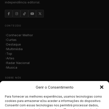
independência editorial.
CONTEÚDO
Conhecer Melhor
Curtas
Destaque
Multimédia
Top
Artes
Radar Nacional
Musica
SOBRE NÓS
Gerir o Consentimento
Quem Somos
A Nossa Equipa
Contacto
Para fornecer as melhores experiências, usamos tecnologias como
Submete a Tua Música
cookies para armazenar e/ou aceder a informações do dispositivo.
Consentir com essas tecnologias nos permitirá processar dados,
Publicidade