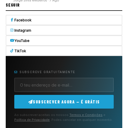
Jorge Silva Medeiros · 7 Ago
SEGUIR
Facebook
Instagram
YouTube
TikTok
SUBSCREVE GRATUITAMENTE
SUBSCREVER AGORA — É GRÁTIS
Ao subscrever aceitas os nossos
Termos e Condições
e
Política de Privacidade
. Podes cancelar em qualquer momento.