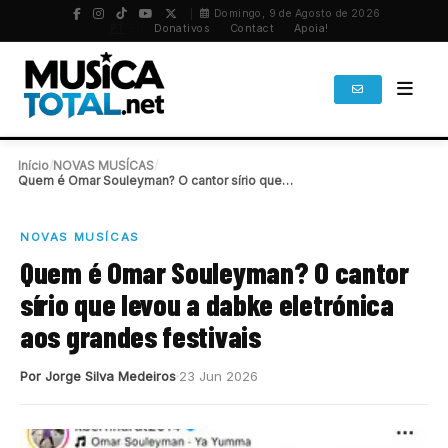
Domingo, 9 de Agosto de 2026
PT
/
EN
Donativos
Contact
Apoia!
Início
/
NOVAS MUSÍCAS
/
Quem é Omar Souleyman? O cantor sírio que…
NOVAS MUSÍCAS
Quem é Omar Souleyman? O cantor
sírio que levou a dabke eletrónica
aos grandes festivais
Por Jorge Silva Medeiros
23 Jun 2026