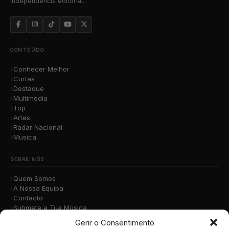
independência editorial.
CONTEÚDO
Conhecer Melhor
Curtas
Destaque
Multimédia
Top
Artes
Radar Nacional
Musica
SOBRE NÓS
Quem Somos
A Nossa Equipa
Contacto
Submete a Tua Música
Publicidade
Gerir o Consentimento
Apoiar o Projeto