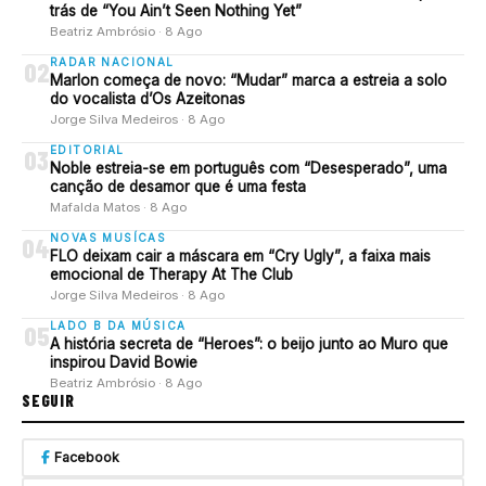
trás de “You Ain’t Seen Nothing Yet”
Beatriz Ambrósio · 8 Ago
RADAR NACIONAL
02
Marlon começa de novo: “Mudar” marca a estreia a solo
do vocalista d’Os Azeitonas
Jorge Silva Medeiros · 8 Ago
EDITORIAL
03
Noble estreia-se em português com “Desesperado”, uma
canção de desamor que é uma festa
Mafalda Matos · 8 Ago
NOVAS MUSÍCAS
04
FLO deixam cair a máscara em “Cry Ugly”, a faixa mais
emocional de Therapy At The Club
Jorge Silva Medeiros · 8 Ago
LADO B DA MÚSICA
05
A história secreta de “Heroes”: o beijo junto ao Muro que
inspirou David Bowie
Beatriz Ambrósio · 8 Ago
SEGUIR
Facebook