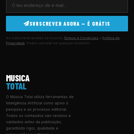
SUBSCREVER AGORA — É GRÁTIS
Ao subscrever aceitas os nossos
Termos e Condições
e
Política de
Privacidade
. Podes cancelar em qualquer momento.
MUSICA
TOTAL
O Música Total utiliza ferramentas de
Inteligência Artificial como apoio à
pesquisa e ao processo editorial.
Todos os conteúdos são revistos e
validados antes da publicação,
garantindo rigor, qualidade e