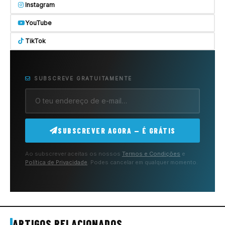
Instagram
YouTube
TikTok
SUBSCREVE GRATUITAMENTE
SUBSCREVER AGORA — É GRÁTIS
Ao subscrever aceitas os nossos
Termos e Condições
e
Política de Privacidade
. Podes cancelar em qualquer momento.
ARTIGOS RELACIONADOS