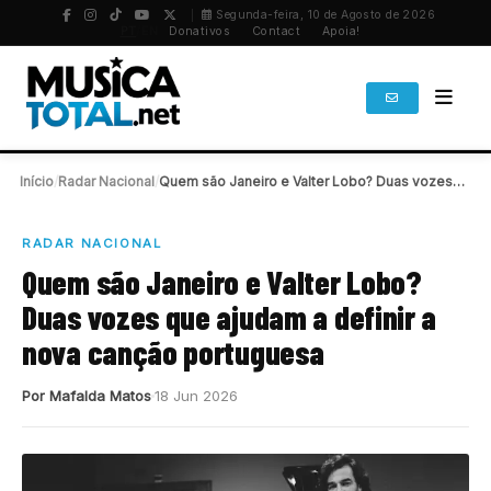
Segunda-feira, 10 de Agosto de 2026
PT
/
EN
Donativos
Contact
Apoia!
Início
/
Radar Nacional
/
Quem são Janeiro e Valter Lobo? Duas vozes…
RADAR NACIONAL
Quem são Janeiro e Valter Lobo?
Duas vozes que ajudam a definir a
nova canção portuguesa
Por Mafalda Matos
18 Jun 2026