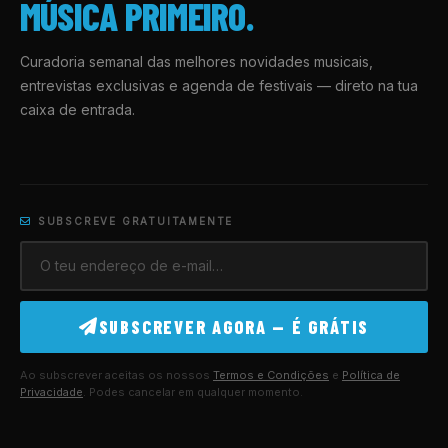
MÚSICA PRIMEIRO.
Curadoria semanal das melhores novidades musicais,
entrevistas exclusivas e agenda de festivais — direto na tua
caixa de entrada.
SUBSCREVE GRATUITAMENTE
SUBSCREVER AGORA — É GRÁTIS
Ao subscrever aceitas os nossos
Termos e Condições
e
Política de
Privacidade
. Podes cancelar em qualquer momento.