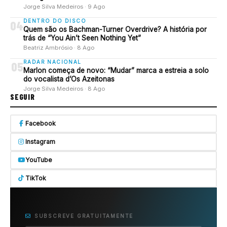
Jorge Silva Medeiros · 9 Ago
DENTRO DO DISCO
04
Quem são os Bachman-Turner Overdrive? A história por
trás de “You Ain’t Seen Nothing Yet”
Beatriz Ambrósio · 8 Ago
RADAR NACIONAL
05
Marlon começa de novo: “Mudar” marca a estreia a solo
do vocalista d’Os Azeitonas
Jorge Silva Medeiros · 8 Ago
SEGUIR
Facebook
Instagram
YouTube
TikTok
SUBSCREVE GRATUITAMENTE