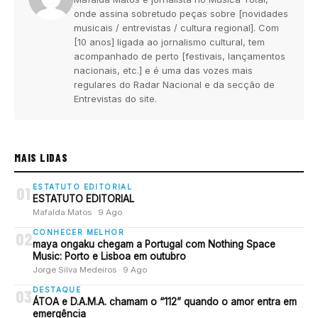
onde assina sobretudo peças sobre [novidades
musicais / entrevistas / cultura regional]. Com
[10 anos] ligada ao jornalismo cultural, tem
acompanhado de perto [festivais, lançamentos
nacionais, etc.] e é uma das vozes mais
regulares do Radar Nacional e da secção de
Entrevistas do site.
MAIS LIDAS
ESTATUTO EDITORIAL
01
ESTATUTO EDITORIAL
Mafalda Matos · 9 Ago
CONHECER MELHOR
02
maya ongaku chegam a Portugal com Nothing Space
Music: Porto e Lisboa em outubro
Jorge Silva Medeiros · 9 Ago
DESTAQUE
03
ÁTOA e D.A.M.A. chamam o “112” quando o amor entra em
emergência