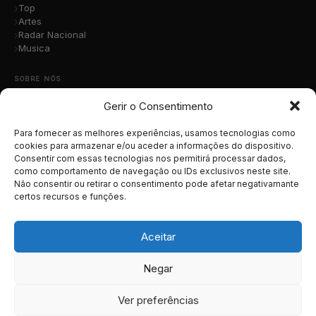
Top
Artes
Radar Nacional
Musica
SOBRE NÓS
Gerir o Consentimento
Quem Somos
A Nossa Equipa
Contacto
Para fornecer as melhores experiências, usamos tecnologias como
Submete a Tua Música
cookies para armazenar e/ou aceder a informações do dispositivo.
Consentir com essas tecnologias nos permitirá processar dados,
Publicidade
como comportamento de navegação ou IDs exclusivos neste site.
Apoiar o Projeto
Não consentir ou retirar o consentimento pode afetar negativamante
certos recursos e funções.
LEGAL
Termos e Condições
Aceitar
Política de Cookies
Política de Privacidade
Negar
RGPD
Ver preferências