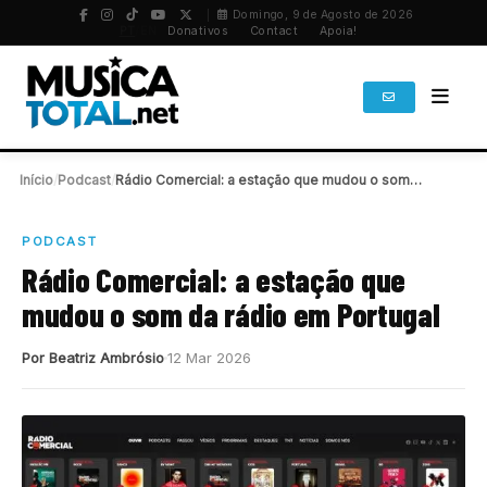
Domingo, 9 de Agosto de 2026
PT
/
EN
Donativos
Contact
Apoia!
Início
/
Podcast
/
Rádio Comercial: a estação que mudou o som…
PODCAST
Rádio Comercial: a estação que
mudou o som da rádio em Portugal
Por Beatriz Ambrósio
12 Mar 2026