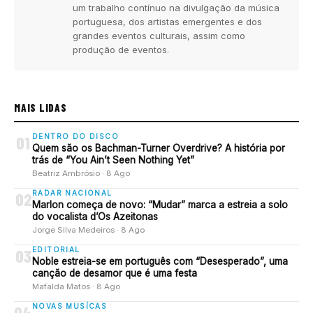
um trabalho contínuo na divulgação da música
portuguesa, dos artistas emergentes e dos
grandes eventos culturais, assim como
produção de eventos.
MAIS LIDAS
DENTRO DO DISCO
01
Quem são os Bachman-Turner Overdrive? A história por
trás de “You Ain’t Seen Nothing Yet”
Beatriz Ambrósio · 8 Ago
RADAR NACIONAL
02
Marlon começa de novo: “Mudar” marca a estreia a solo
do vocalista d’Os Azeitonas
Jorge Silva Medeiros · 8 Ago
EDITORIAL
03
Noble estreia-se em português com “Desesperado”, uma
canção de desamor que é uma festa
Mafalda Matos · 8 Ago
NOVAS MUSÍCAS
04