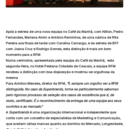
Após a estreia de uma nova equipa no Café da Manhã, com Nilton, Pedro
Fernandes, Mariana Alvim e António Raminhos, de uma rubrica de Rita
Pereira aos finais de tarde com Carolina Camargo, e da estreia de BFF
com Joana Cruz e Rodrigo Gomes, esta distinção é mais um bom
momento para a RFM.
Numa cerimónia, apresentada pela equipa do Café da Manhã, esta
segunda-feira, no Hotel Pestana Cidadela de Cascais, a equipa RFM
recebeu a distinção com boa disposição e mostrou-se orgulhosa da
mesma.
Para António Mendes, diretor da RFM,
“
É
sempre um orgulho ver a RFM
distinguida. No caso da Superbrands, torna-se particularmente saboroso
pelo rigoroso processo de seleção dos casos de excelência que é, de
resto, certificado. É o reconhecimento da entrega de uma equipa aos seus
ouvintes e ao mercado
.”
A
Superbrands
é uma organização internacional e independente que
conta com um conselho de especialistas de Marketing e Comunicação,
que avaliam várias marcas quanto ao domínio do Mercado, Longevidade,