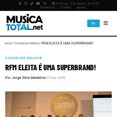
Domingo, 9 de Agosto de 2026
PT
/
EN
Donativos
Contact
Apoia!
Início
/
Conhecer Melhor
/
RFM ELEITA É UMA SUPERBRAND!
CONHECER MELHOR
RFM ELEITA É UMA SUPERBRAND!
Por Jorge Silva Medeiros
11 Dez 2016