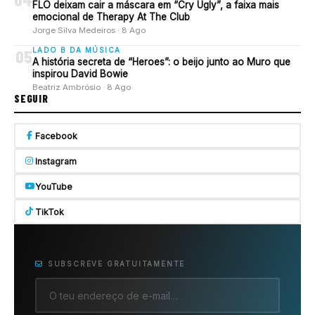
FLO deixam cair a máscara em “Cry Ugly”, a faixa mais
emocional de Therapy At The Club
Jorge Silva Medeiros · 8 Ago
LADO B DA MÚSICA
05
A história secreta de “Heroes”: o beijo junto ao Muro que
inspirou David Bowie
Beatriz Ambrósio · 8 Ago
SEGUIR
Facebook
Instagram
YouTube
TikTok
SUBSCREVE GRATUITAMENTE