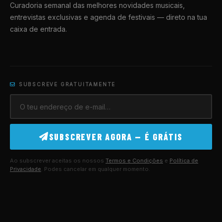
Curadoria semanal das melhores novidades musicais,
entrevistas exclusivas e agenda de festivais — direto na tua
caixa de entrada.
SUBSCREVE GRATUITAMENTE
SUBSCREVER AGORA — É GRÁTIS
Ao subscrever aceitas os nossos
Termos e Condições
e
Política de
Privacidade
. Podes cancelar em qualquer momento.