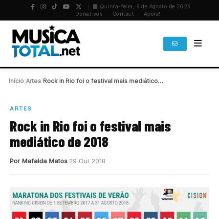
Quinta-feira, 6 de Agosto de 2026
PT
/
EN
Donativos
Contact
Apoia!
Início
/
Artes
/
Rock in Rio foi o festival mais mediático…
ARTES
Rock in Rio foi o festival mais
mediático de 2018
Por Mafalda Matos
29 Out 2018