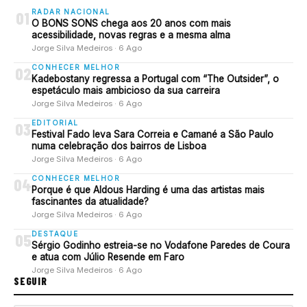
RADAR NACIONAL
01
O BONS SONS chega aos 20 anos com mais
acessibilidade, novas regras e a mesma alma
Jorge Silva Medeiros · 6 Ago
CONHECER MELHOR
02
Kadebostany regressa a Portugal com “The Outsider”, o
espetáculo mais ambicioso da sua carreira
Jorge Silva Medeiros · 6 Ago
EDITORIAL
03
Festival Fado leva Sara Correia e Camané a São Paulo
numa celebração dos bairros de Lisboa
Jorge Silva Medeiros · 6 Ago
CONHECER MELHOR
04
Porque é que Aldous Harding é uma das artistas mais
fascinantes da atualidade?
Jorge Silva Medeiros · 6 Ago
DESTAQUE
05
Sérgio Godinho estreia-se no Vodafone Paredes de Coura
e atua com Júlio Resende em Faro
Jorge Silva Medeiros · 6 Ago
SEGUIR