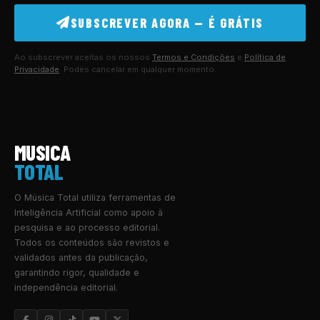
SUBSCREVER AGORA — É GRÁTIS
Ao subscrever aceitas os nossos
Termos e Condições
e
Política de
Privacidade
. Podes cancelar em qualquer momento.
MUSICA
TOTAL
O Música Total utiliza ferramentas de
Inteligência Artificial como apoio à
pesquisa e ao processo editorial.
Todos os conteúdos são revistos e
validados antes da publicação,
garantindo rigor, qualidade e
independência editorial.