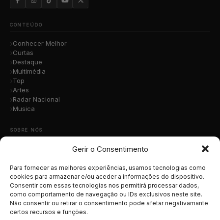
CONTEÚDO
Conhecer Melhor
Curtas
Destaque
Multimédia
Top
Artes
Radar Nacional
Musica
SOBRE NÓS
Gerir o Consentimento
Quem Somos
A Nossa Equipa
Contacto
Para fornecer as melhores experiências, usamos tecnologias como
Submete a Tua Música
cookies para armazenar e/ou aceder a informações do dispositivo.
Consentir com essas tecnologias nos permitirá processar dados,
Publicidade
como comportamento de navegação ou IDs exclusivos neste site.
Apoiar o Projeto
Não consentir ou retirar o consentimento pode afetar negativamante
certos recursos e funções.
LEGAL