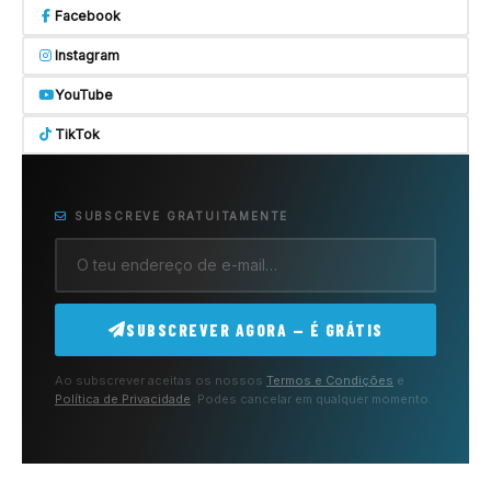
Facebook
Instagram
YouTube
TikTok
SUBSCREVE GRATUITAMENTE
SUBSCREVER AGORA — É GRÁTIS
Ao subscrever aceitas os nossos
Termos e Condições
e
Política de Privacidade
. Podes cancelar em qualquer momento.