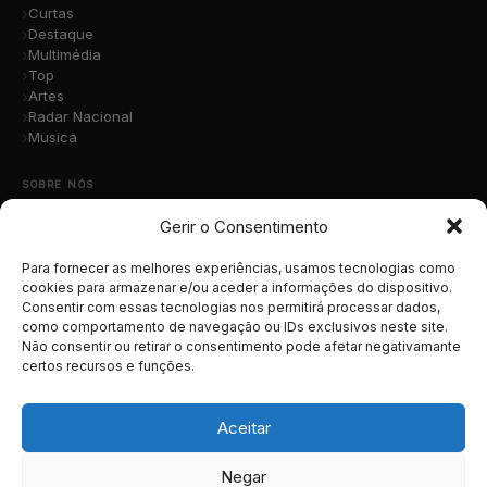
Curtas
Destaque
Multimédia
Top
Artes
Radar Nacional
Musica
SOBRE NÓS
Gerir o Consentimento
Quem Somos
A Nossa Equipa
Contacto
Para fornecer as melhores experiências, usamos tecnologias como
Submete a Tua Música
cookies para armazenar e/ou aceder a informações do dispositivo.
Consentir com essas tecnologias nos permitirá processar dados,
Publicidade
como comportamento de navegação ou IDs exclusivos neste site.
Apoiar o Projeto
Não consentir ou retirar o consentimento pode afetar negativamante
certos recursos e funções.
LEGAL
Termos e Condições
Aceitar
Política de Cookies
Política de Privacidade
Negar
RGPD