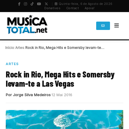
Quinta-feira, 6 de Agosto de 2026
PT
/
EN
Donativos
Contact
Apoia!
Início
/
Artes
/
Rock in Rio, Mega Hits e Somersby levam-te…
ARTES
Rock in Rio, Mega Hits e Somersby
levam-te a Las Vegas
Por Jorge Silva Medeiros
12 Mai 2016