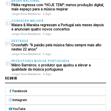
RADAR NACIONAL
02
Pikika regressa com “HOJE TEM”: menos produção digital,
mais espaço para a música respirar
Jorge Silva Medeiros · 5 Ago
CONHECER MELHOR
03
Maiara & Maraísa regressam a Portugal seis meses depois
e anunciam quatro novos concertos
Jorge Silva Medeiros · 5 Ago
DESTAQUE
04
Crossfaith: “A paixão pela música falou sempre mais alto
nestes 22 anos”
Jorge Silva Medeiros · 5 Ago
PRODUTORES MUSICA PORTUGUESA
05
Mário Barreiros: o produtor que ajudou a elevar a
qualidade da música portuguesa
Jorge Silva Medeiros · 4 Ago
SEGUIR
Facebook
Instagram
YouTube