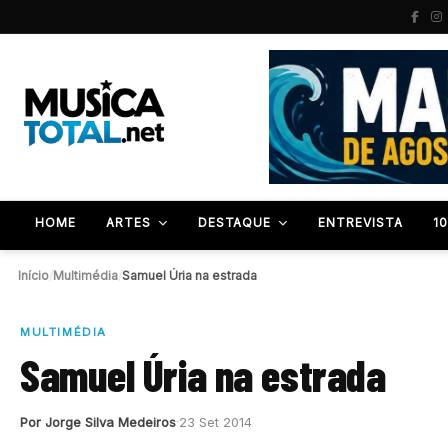
HOME
ARTES
DESTAQUE
ENTREVISTA
1
Início
/
Multimédia
/
Samuel Úria na estrada
MULTIMÉDIA
Samuel Úria na estrada
Por Jorge Silva Medeiros
23 Set 2014