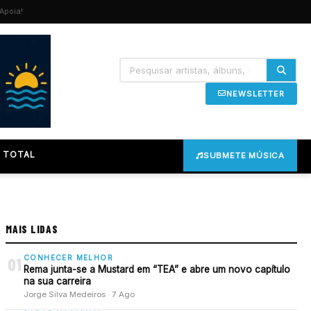
Apoia!
NEWSLETTER
 TOTAL
SUBMETE MÚSICA
MAIS LIDAS
CONHECER MELHOR
01
Rema junta-se a Mustard em “TEA” e abre um novo capítulo
na sua carreira
Jorge Silva Medeiros · 7 Ago