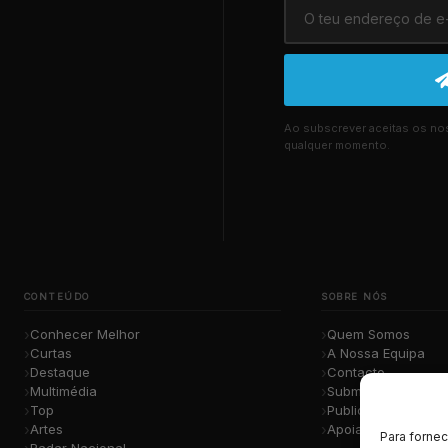
Ao subscrever aceitas os n
qualquer momento.
CONTEÚDO
SOBRE NÓS
Conhecer Melhor
Quem Somos
Curtas
A Nossa Equipa
Destaque
Contacto
Multimédia
Submete a Tua Mú
Top
Publicidade
Artes
Apoiar o Projeto
Para forne