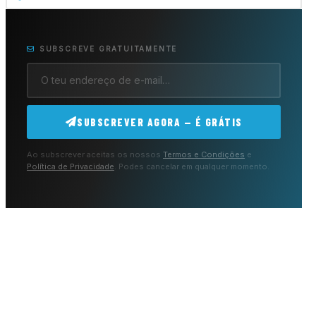
SUBSCREVE GRATUITAMENTE
SUBSCREVER AGORA — É GRÁTIS
Ao subscrever aceitas os nossos
Termos e Condições
e
Política de Privacidade
. Podes cancelar em qualquer momento.