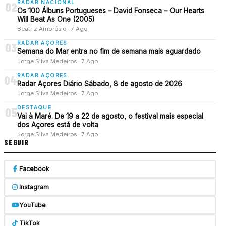
RADAR NACIONAL
02
Os 100 Álbuns Portugueses – David Fonseca – Our Hearts
Will Beat As One (2005)
Beatriz Ambrósio · 7 Ago
RADAR AÇORES
03
Semana do Mar entra no fim de semana mais aguardado
Jorge Silva Medeiros · 7 Ago
RADAR AÇORES
04
Radar Açores Diário Sábado, 8 de agosto de 2026
Jorge Silva Medeiros · 7 Ago
DESTAQUE
05
Vai à Maré. De 19 a 22 de agosto, o festival mais especial
dos Açores está de volta
Jorge Silva Medeiros · 7 Ago
SEGUIR
Facebook
Instagram
YouTube
TikTok