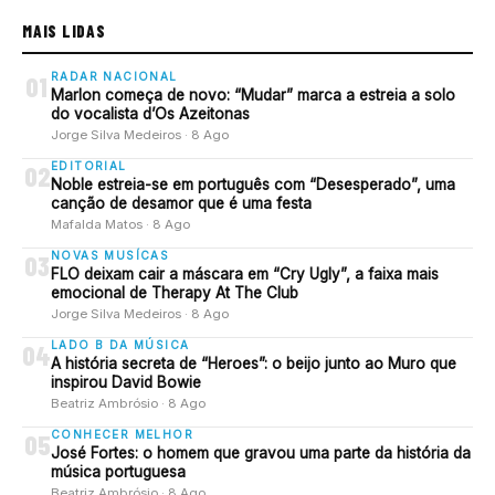
MAIS LIDAS
RADAR NACIONAL
01
Marlon começa de novo: “Mudar” marca a estreia a solo
do vocalista d’Os Azeitonas
Jorge Silva Medeiros · 8 Ago
EDITORIAL
02
Noble estreia-se em português com “Desesperado”, uma
canção de desamor que é uma festa
Mafalda Matos · 8 Ago
NOVAS MUSÍCAS
03
FLO deixam cair a máscara em “Cry Ugly”, a faixa mais
emocional de Therapy At The Club
Jorge Silva Medeiros · 8 Ago
LADO B DA MÚSICA
04
A história secreta de “Heroes”: o beijo junto ao Muro que
inspirou David Bowie
Beatriz Ambrósio · 8 Ago
CONHECER MELHOR
05
José Fortes: o homem que gravou uma parte da história da
música portuguesa
Beatriz Ambrósio · 8 Ago