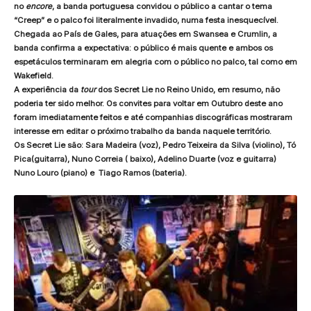
no
encore
, a banda portuguesa convidou o público a cantar o tema
“Creep” e o palco foi literalmente invadido, numa festa inesquecível.
Chegada ao País de Gales, para atuações em Swansea e Crumlin, a
banda confirma a expectativa: o público é mais quente e ambos os
espetáculos terminaram em alegria com o público no palco, tal como em
Wakefield.
A experiência da
tour
dos Secret Lie no Reino Unido, em resumo, não
poderia ter sido melhor. Os convites para voltar em Outubro deste ano
foram imediatamente feitos e até companhias discográficas mostraram
interesse em editar o próximo trabalho da banda naquele território.
Os Secret Lie são: Sara Madeira (voz), Pedro Teixeira da Silva (violino), Tó
Pica(guitarra), Nuno Correia ( baixo), Adelino Duarte (voz e guitarra)
Nuno Louro (piano) e Tiago Ramos (bateria).