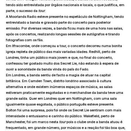
tendo sido entrevistada por órgãos nacionais e locais, o que justifica, em
parte, o sucesso da
tour
.
A Moorlands Radio esteve presente no espetáculo de Nottingham, tendo
entrevistado a banda e gravado parte do concerto para posterior
emissão. Por diversas vezes, a banda ficou mais de uma hora nas salas,
após os concertos, realizando longas sessões de autógrafos e tirando
fotografias com os fãs.
Em Ilfracombe, onde começou a tour, o concerto decorreu numa bonita
igreja repleta de público das mais variadas idades. Redhill, perto de
Londres, tinha um público mais jovem e que, no final do concerto,
confessou ter gostado muito dos Secret Lie, não estando à espera de
ouvir a sonoridade da banda vinda do país do Fado.
Em Londres, a banda sentiu de facto a magia de atuar na capital
britânica. Em Camden Town, distrito londrino associado à cultura
alternativa e onde existem inúmeros espaços de música, as salas
estiveram praticamente esgotadas e o merchandise da banda teve uma
grande saída. Quer em Londres quer em Nottingham, com uma sala
igualmente quase esgotada, o público português esteve presente.
Bolton foi uma surpresa, pois foi onde os Secret Lie sentiram com mais
intensidade o entusiasmo e carinho do público. Wakefield, perto de
Manchester, foi um marco nesta
tour
pois o clube onde a banda atuou é
frequentado, em grande número, por músicos e a reação foi tão boa que,