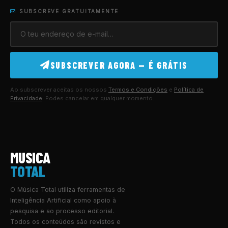
SUBSCREVE GRATUITAMENTE
SUBSCREVER AGORA — É GRÁTIS
Ao subscrever aceitas os nossos
Termos e Condições
e
Política de
Privacidade
. Podes cancelar em qualquer momento.
MUSICA
TOTAL
O Música Total utiliza ferramentas de
Inteligência Artificial como apoio à
pesquisa e ao processo editorial.
Todos os conteúdos são revistos e