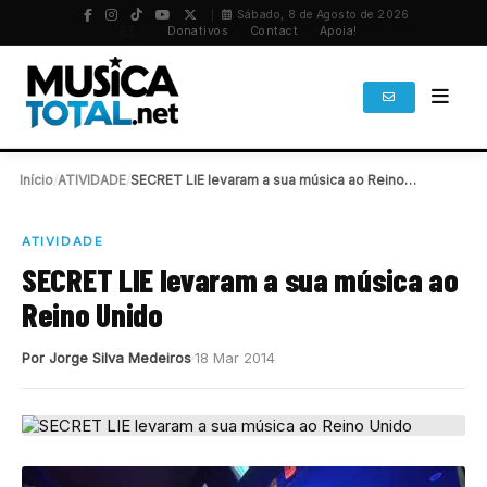
Sábado, 8 de Agosto de 2026
PT
/
EN
Donativos
Contact
Apoia!
Início
/
ATIVIDADE
/
SECRET LIE levaram a sua música ao Reino…
ATIVIDADE
SECRET LIE levaram a sua música ao
Reino Unido
Por Jorge Silva Medeiros
18 Mar 2014