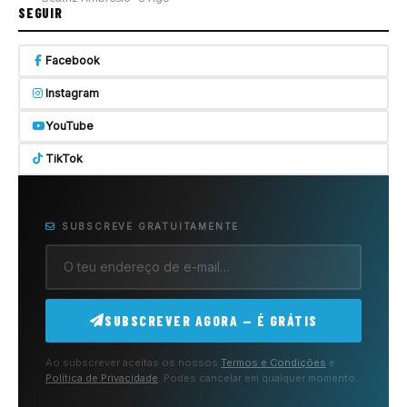
SEGUIR
Facebook
Instagram
YouTube
TikTok
SUBSCREVE GRATUITAMENTE
SUBSCREVER AGORA — É GRÁTIS
Ao subscrever aceitas os nossos
Termos e Condições
e
Política de Privacidade
. Podes cancelar em qualquer momento.