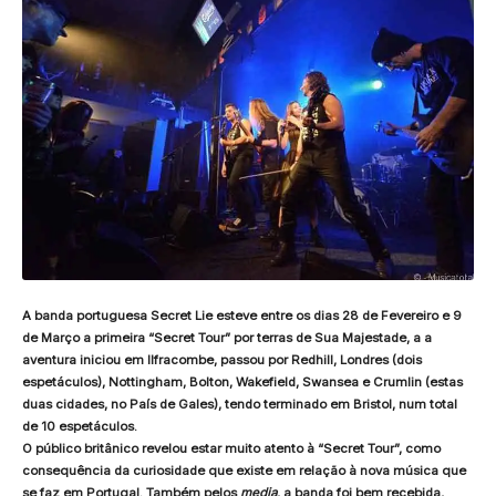
A banda portuguesa
Secret Lie
esteve entre os dias 28 de Fevereiro e 9
de Março a primeira
“Secret Tour
” por terras de Sua Majestade, a a
aventura iniciou em Ilfracombe, passou por Redhill, Londres (dois
espetáculos), Nottingham, Bolton, Wakefield, Swansea e Crumlin (estas
duas cidades, no País de Gales), tendo terminado em Bristol, num total
de 10 espetáculos.
O público britânico revelou estar muito atento à “Secret Tour”, como
consequência da curiosidade que existe em relação à nova música que
se faz em Portugal. Também pelos
media
, a banda foi bem recebida,