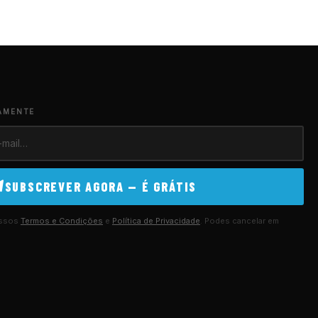
AMENTE
SUBSCREVER AGORA — É GRÁTIS
ossos
Termos e Condições
e
Política de Privacidade
. Podes cancelar em