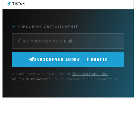
TikTok
SUBSCREVE GRATUITAMENTE
SUBSCREVER AGORA — É GRÁTIS
Ao subscrever aceitas os nossos
Termos e Condições
e
Política de Privacidade
. Podes cancelar em qualquer momento.