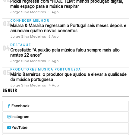
Pikika regressa com “HOJE TEM”: menos produção digital,
mais espaço para a música respirar
Jorge Silva Medeiros · 5 Ago
CONHECER MELHOR
03
Maiara & Maraísa regressam a Portugal seis meses depois e
anunciam quatro novos concertos
Jorge Silva Medeiros · 5 Ago
DESTAQUE
04
Crossfaith: “A paixão pela música falou sempre mais alto
nestes 22 anos”
Jorge Silva Medeiros · 5 Ago
PRODUTORES MUSICA PORTUGUESA
05
Mário Barreiros: o produtor que ajudou a elevar a qualidade
da música portuguesa
Jorge Silva Medeiros · 4 Ago
SEGUIR
Facebook
Instagram
YouTube