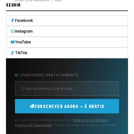
SEGUIR
Facebook
Instagram
YouTube
TikTok
SUBSCREVE GRATUITAMENTE
SUBSCREVER AGORA — É GRÁTIS
Ao subscrever aceitas os nossos
Termos e Condições
e
Política de Privacidade
. Podes cancelar em qualquer momento.