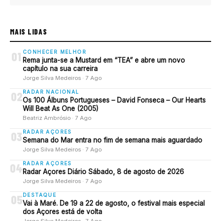
MAIS LIDAS
CONHECER MELHOR
01
Rema junta-se a Mustard em “TEA” e abre um novo
capítulo na sua carreira
Jorge Silva Medeiros · 7 Ago
RADAR NACIONAL
02
Os 100 Álbuns Portugueses – David Fonseca – Our Hearts
Will Beat As One (2005)
Beatriz Ambrósio · 7 Ago
RADAR AÇORES
03
Semana do Mar entra no fim de semana mais aguardado
Jorge Silva Medeiros · 7 Ago
RADAR AÇORES
04
Radar Açores Diário Sábado, 8 de agosto de 2026
Jorge Silva Medeiros · 7 Ago
DESTAQUE
05
Vai à Maré. De 19 a 22 de agosto, o festival mais especial
dos Açores está de volta
Jorge Silva Medeiros · 7 Ago