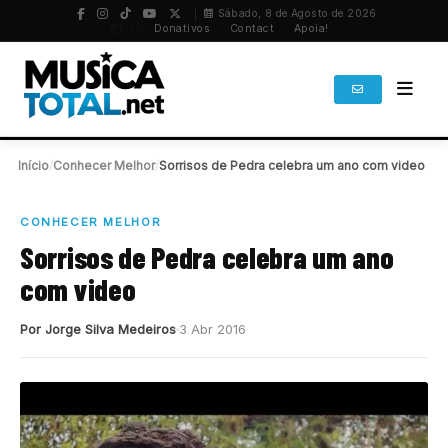
Sábado, 8 de Agosto de 2026
PT
/
EN
Donativos
Contact
Apoia!
Início
/
Conhecer Melhor
/
Sorrisos de Pedra celebra um ano com video
CONHECER MELHOR
Sorrisos de Pedra celebra um ano
com video
Por Jorge Silva Medeiros
3 Abr 2016