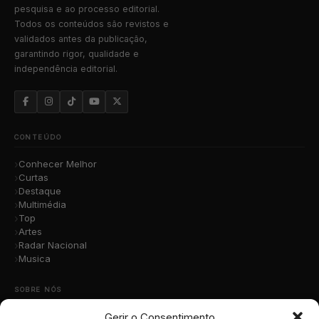
pesquisa e ao processo editorial.
Todos os conteúdos são revistos e
validados antes da publicação,
garantindo rigor, qualidade e
independência editorial.
CONTEÚDO
Conhecer Melhor
Curtas
Destaque
Multimédia
Top
Artes
Radar Nacional
Musica
SOBRE NÓS
Gerir o Consentimento
Quem Somos