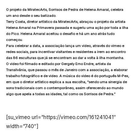
O projeto da MiratecArts, Sorrisos de Pedra de Helena Amaral, celebra
um ano desde o seu batizado.
Terry Costa, diretor artístico da MiratecArts, abraçou o projeto da artista
Helena Amaral na Primavera passada e sugeriu uma ação por toda a ilha
do Pico. Helena Amaral aceitou o desafio e há um ano atrás tudo
começou.
Para celebrar a data, a associação lança um video, através do vimeo e
redes sociais, para incentivar visitantes e residentes a irem ao encontro
das 86 esculturas que já se encontram ao dar a volta à ilha montanha.
O video foi filmado e editado por Gergely Erno Endre, artista da
Transilvânia, que passou o mês de Janeiro com a associação, a elaborar
trabalho fotográfico e de video. A música do video é do português M-Pex,
em que o diretor artístico explica a sua escolha, “sendo uma sinergia de
sons tradicionais com o contemporâneo, assim oferecendo ao mundo
algo que apela a todas as idades, tal como os Sorrisos de Pedra.”
[su_vimeo url=”https://vimeo.com/161241041″
width=”740″]