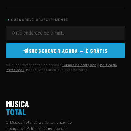
SUBSCREVE GRATUITAMENTE
SUBSCREVER AGORA — É GRÁTIS
Ao subscrever aceitas os nossos
Termos e Condições
e
Política de
Privacidade
. Podes cancelar em qualquer momento.
MUSICA
TOTAL
O Música Total utiliza ferramentas de
Inteligência Artificial como apoio à