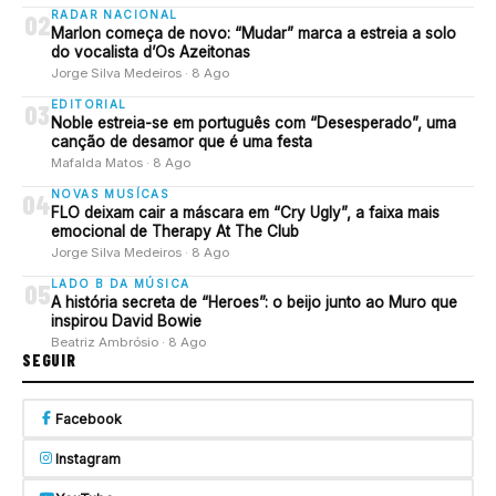
RADAR NACIONAL
02
Marlon começa de novo: “Mudar” marca a estreia a solo
do vocalista d’Os Azeitonas
Jorge Silva Medeiros · 8 Ago
EDITORIAL
03
Noble estreia-se em português com “Desesperado”, uma
canção de desamor que é uma festa
Mafalda Matos · 8 Ago
NOVAS MUSÍCAS
04
FLO deixam cair a máscara em “Cry Ugly”, a faixa mais
emocional de Therapy At The Club
Jorge Silva Medeiros · 8 Ago
LADO B DA MÚSICA
05
A história secreta de “Heroes”: o beijo junto ao Muro que
inspirou David Bowie
Beatriz Ambrósio · 8 Ago
SEGUIR
Facebook
Instagram