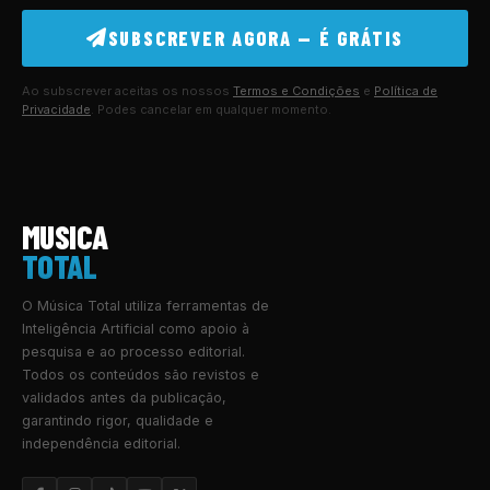
SUBSCREVER AGORA — É GRÁTIS
Ao subscrever aceitas os nossos
Termos e Condições
e
Política de
Privacidade
. Podes cancelar em qualquer momento.
MUSICA
TOTAL
O Música Total utiliza ferramentas de
Inteligência Artificial como apoio à
pesquisa e ao processo editorial.
Todos os conteúdos são revistos e
validados antes da publicação,
garantindo rigor, qualidade e
independência editorial.