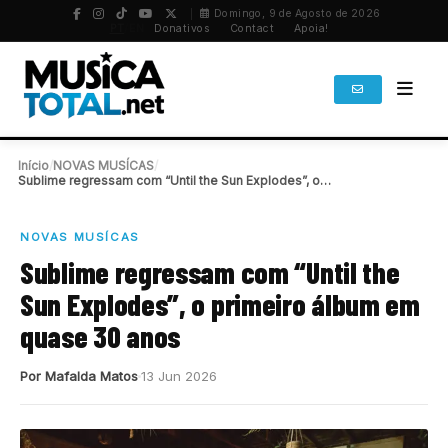
Domingo, 9 de Agosto de 2026
PT
/
EN
Donativos
Contact
Apoia!
Início
/
NOVAS MUSÍCAS
/
Sublime regressam com “Until the Sun Explodes”, o…
NOVAS MUSÍCAS
Sublime regressam com “Until the
Sun Explodes”, o primeiro álbum em
quase 30 anos
Por Mafalda Matos
13 Jun 2026