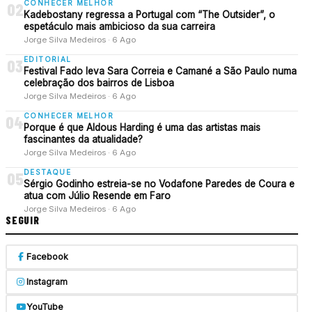
CONHECER MELHOR
02
Kadebostany regressa a Portugal com “The Outsider”, o
espetáculo mais ambicioso da sua carreira
Jorge Silva Medeiros · 6 Ago
EDITORIAL
03
Festival Fado leva Sara Correia e Camané a São Paulo numa
celebração dos bairros de Lisboa
Jorge Silva Medeiros · 6 Ago
CONHECER MELHOR
04
Porque é que Aldous Harding é uma das artistas mais
fascinantes da atualidade?
Jorge Silva Medeiros · 6 Ago
DESTAQUE
05
Sérgio Godinho estreia-se no Vodafone Paredes de Coura e
atua com Júlio Resende em Faro
Jorge Silva Medeiros · 6 Ago
SEGUIR
Facebook
Instagram
YouTube