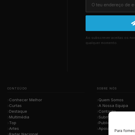
Ao subscrever aceitas os n
qualquer momento.
CONTEÚDO
SOBRE NÓS
Conhecer Melhor
Quem Somos
Curtas
A Nossa Equipa
Destaque
Contacto
Multimédia
Submete a Tua Mú
Top
Publicidade
Artes
Apoiar o Projeto
Para forne
Radar Nacional