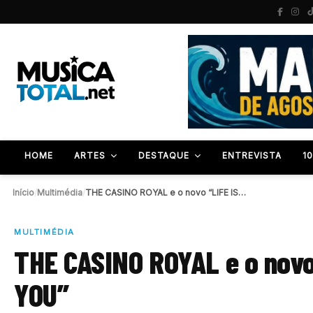
HOME
ARTES
DESTAQUE
ENTREVISTA
1
Início
/
Multimédia
/
THE CASINO ROYAL e o novo “LIFE IS…
MULTIMÉDIA
THE CASINO ROYAL e o novo
YOU”