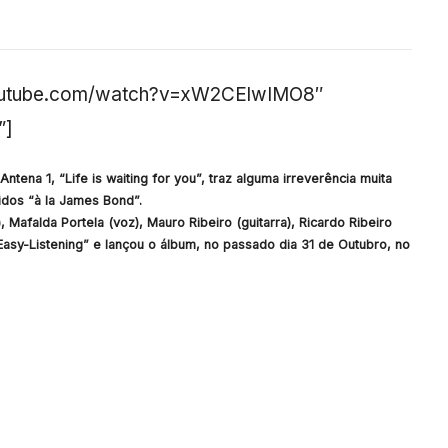
youtube.com/watch?v=xW2CElwIMO8″
”]
Antena 1, “Life is waiting for you”, traz alguma irreverência muita
idos “à la James Bond”.
afalda Portela (voz), Mauro Ribeiro (guitarra), Ricardo Ribeiro
“Easy-Listening” e lançou o álbum, no passado dia 31 de Outubro, no