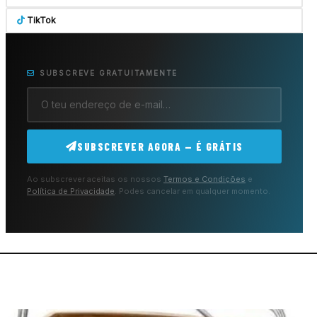
TikTok
SUBSCREVE GRATUITAMENTE
SUBSCREVER AGORA — É GRÁTIS
Ao subscrever aceitas os nossos
Termos e Condições
e
Política de Privacidade
. Podes cancelar em qualquer momento.