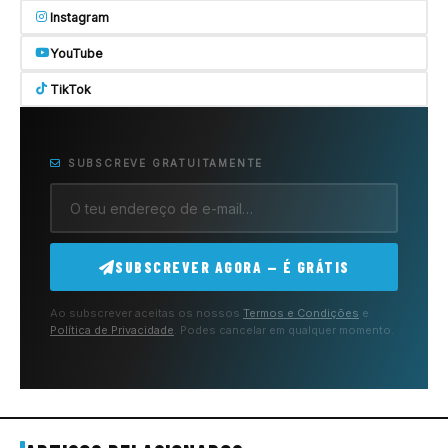
Instagram
YouTube
TikTok
SUBSCREVE GRATUITAMENTE
SUBSCREVER AGORA — É GRÁTIS
Ao subscrever aceitas os nossos
Termos e Condições
e
Política de Privacidade
. Podes cancelar em qualquer momento.