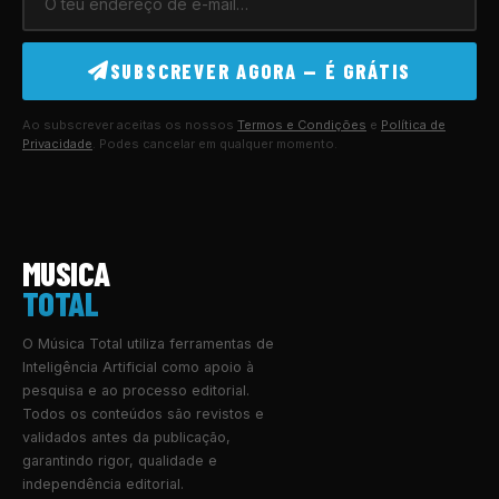
SUBSCREVER AGORA — É GRÁTIS
Ao subscrever aceitas os nossos
Termos e Condições
e
Política de
Privacidade
. Podes cancelar em qualquer momento.
MUSICA
TOTAL
O Música Total utiliza ferramentas de
Inteligência Artificial como apoio à
pesquisa e ao processo editorial.
Todos os conteúdos são revistos e
validados antes da publicação,
garantindo rigor, qualidade e
independência editorial.