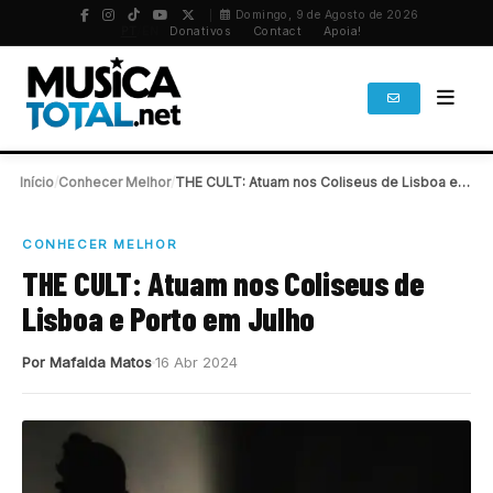
Domingo, 9 de Agosto de 2026
PT
/
EN
Donativos
Contact
Apoia!
Início
/
Conhecer Melhor
/
THE CULT: Atuam nos Coliseus de Lisboa e…
CONHECER MELHOR
THE CULT: Atuam nos Coliseus de
Lisboa e Porto em Julho
Por Mafalda Matos
16 Abr 2024