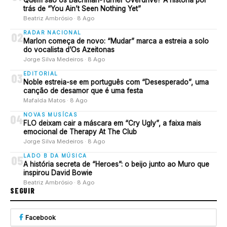
Quem são os Bachman-Turner Overdrive? A história por
trás de “You Ain’t Seen Nothing Yet”
Beatriz Ambrósio · 8 Ago
RADAR NACIONAL
02
Marlon começa de novo: “Mudar” marca a estreia a solo
do vocalista d’Os Azeitonas
Jorge Silva Medeiros · 8 Ago
EDITORIAL
03
Noble estreia-se em português com “Desesperado”, uma
canção de desamor que é uma festa
Mafalda Matos · 8 Ago
NOVAS MUSÍCAS
04
FLO deixam cair a máscara em “Cry Ugly”, a faixa mais
emocional de Therapy At The Club
Jorge Silva Medeiros · 8 Ago
LADO B DA MÚSICA
05
A história secreta de “Heroes”: o beijo junto ao Muro que
inspirou David Bowie
Beatriz Ambrósio · 8 Ago
SEGUIR
Facebook