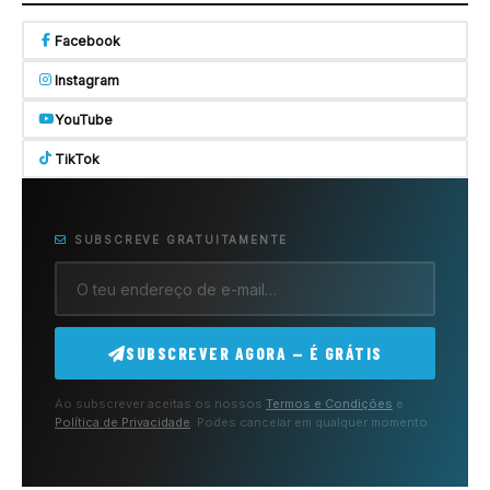
Facebook
Instagram
YouTube
TikTok
SUBSCREVE GRATUITAMENTE
SUBSCREVER AGORA — É GRÁTIS
Ao subscrever aceitas os nossos
Termos e Condições
e
Política de Privacidade
. Podes cancelar em qualquer momento.