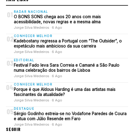
RADAR NACIONAL
01
O BONS SONS chega aos 20 anos com mais
acessibilidade, novas regras e a mesma alma
Jorge Silva Medeiros · 6 Ago
CONHECER MELHOR
02
Kadebostany regressa a Portugal com “The Outsider”, o
espetáculo mais ambicioso da sua carreira
Jorge Silva Medeiros · 6 Ago
EDITORIAL
03
Festival Fado leva Sara Correia e Camané a São Paulo
numa celebração dos bairros de Lisboa
Jorge Silva Medeiros · 6 Ago
CONHECER MELHOR
04
Porque é que Aldous Harding é uma das artistas mais
fascinantes da atualidade?
Jorge Silva Medeiros · 6 Ago
DESTAQUE
05
Sérgio Godinho estreia-se no Vodafone Paredes de Coura
e atua com Júlio Resende em Faro
Jorge Silva Medeiros · 6 Ago
SEGUIR