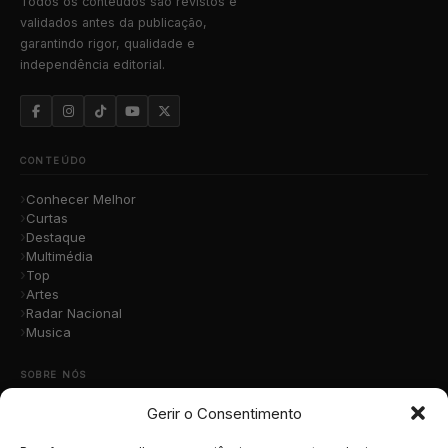
Todos os conteúdos são revistos e
validados antes da publicação,
garantindo rigor, qualidade e
independência editorial.
CONTEÚDO
Conhecer Melhor
Curtas
Destaque
Multimédia
Top
Artes
Radar Nacional
Musica
SOBRE NÓS
Gerir o Consentimento
Quem Somos
A Nossa Equipa