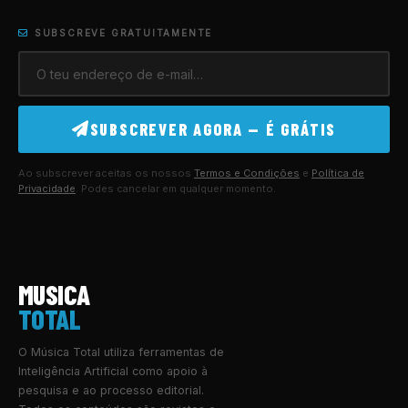
SUBSCREVE GRATUITAMENTE
SUBSCREVER AGORA — É GRÁTIS
Ao subscrever aceitas os nossos
Termos e Condições
e
Política de
Privacidade
. Podes cancelar em qualquer momento.
MUSICA
TOTAL
O Música Total utiliza ferramentas de
Inteligência Artificial como apoio à
pesquisa e ao processo editorial.