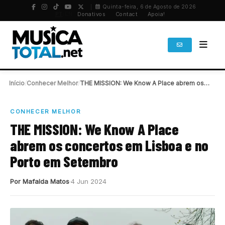
Quinta-feira, 6 de Agosto de 2026
PT
/
EN
Donativos
Contact
Apoia!
Início
/
Conhecer Melhor
/
THE MISSION: We Know A Place abrem os…
CONHECER MELHOR
THE MISSION: We Know A Place
abrem os concertos em Lisboa e no
Porto em Setembro
Por Mafalda Matos
4 Jun 2024