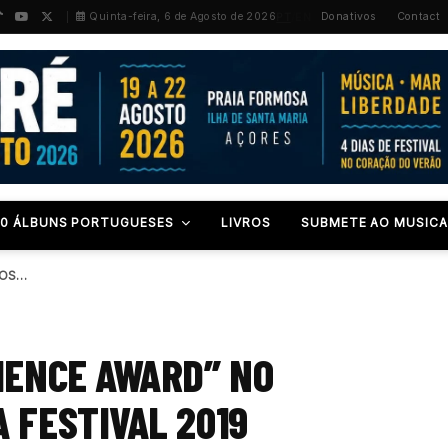
PT
/
EN
Quinta-feira, 6 de Agosto de 2026
Donativos
Contact
00 ÁLBUNS PORTUGUESES
LIVROS
SUBMETE AO MUSICA
THE SPELL VENCEM O “AUDIENCE AWARD” NO MOSCOW…
IENCE AWARD” NO
 FESTIVAL 2019