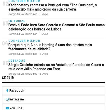
CONHECER MELHOR
02
Kadebostany regressa a Portugal com “The Outsider”, o
espetáculo mais ambicioso da sua carreira
Jorge Silva Medeiros · 6 Ago
EDITORIAL
03
Festival Fado leva Sara Correia e Camané a São Paulo numa
celebração dos bairros de Lisboa
Jorge Silva Medeiros · 6 Ago
CONHECER MELHOR
04
Porque é que Aldous Harding é uma das artistas mais
fascinantes da atualidade?
Jorge Silva Medeiros · 6 Ago
DESTAQUE
05
Sérgio Godinho estreia-se no Vodafone Paredes de Coura e
atua com Júlio Resende em Faro
Jorge Silva Medeiros · 6 Ago
SEGUIR
Facebook
Instagram
YouTube