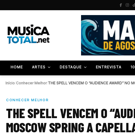
HOME
ARTES
DESTAQUE
ENTREVISTA
1
Início
/
Conhecer Melhor
/
CONHECER MELHOR
THE SPELL VENCEM O “AUD
MOSCOW SPRING A CAPELLA