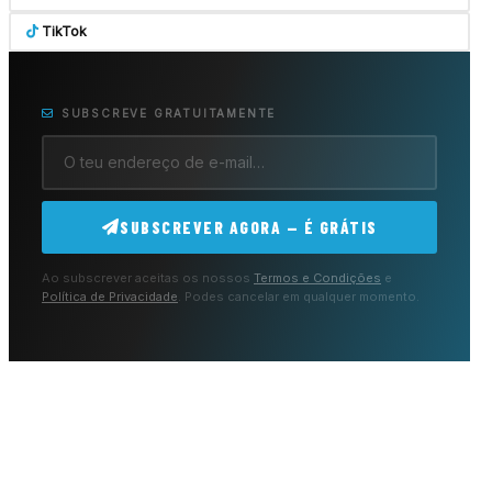
TikTok
SUBSCREVE GRATUITAMENTE
SUBSCREVER AGORA — É GRÁTIS
Ao subscrever aceitas os nossos
Termos e Condições
e
Política de Privacidade
. Podes cancelar em qualquer momento.