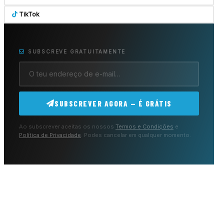
TikTok
SUBSCREVE GRATUITAMENTE
SUBSCREVER AGORA — É GRÁTIS
Ao subscrever aceitas os nossos
Termos e Condições
e
Política de Privacidade
. Podes cancelar em qualquer momento.