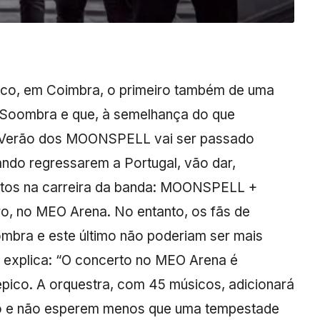
isco, em Coimbra, o primeiro também de uma
e Soombra e que, à semelhança do que
 O Verão dos MOONSPELL vai ser passado
uando regressarem a Portugal, vão dar,
rtos na carreira da banda: MOONSPELL +
bro, no MEO Arena. No entanto, os fãs de
bra e este último não poderiam ser mais
a, explica: “O concerto no MEO Arena é
 épico. A orquestra, com 45 músicos, adicionará
rio e não esperem menos que uma tempestade