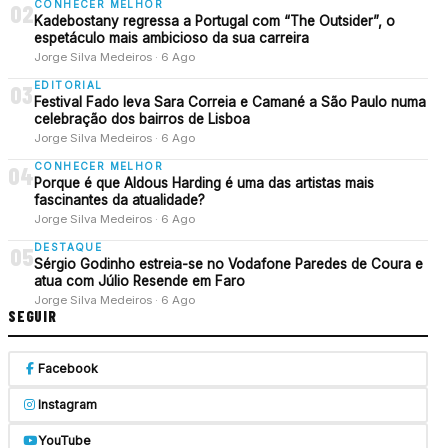
CONHECER MELHOR
02
Kadebostany regressa a Portugal com “The Outsider”, o
espetáculo mais ambicioso da sua carreira
Jorge Silva Medeiros · 6 Ago
EDITORIAL
03
Festival Fado leva Sara Correia e Camané a São Paulo numa
celebração dos bairros de Lisboa
Jorge Silva Medeiros · 6 Ago
CONHECER MELHOR
04
Porque é que Aldous Harding é uma das artistas mais
fascinantes da atualidade?
Jorge Silva Medeiros · 6 Ago
DESTAQUE
05
Sérgio Godinho estreia-se no Vodafone Paredes de Coura e
atua com Júlio Resende em Faro
Jorge Silva Medeiros · 6 Ago
SEGUIR
Facebook
Instagram
YouTube