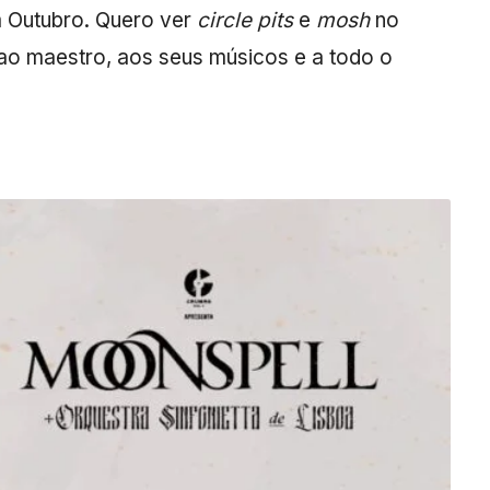
m Outubro. Quero ver
circle pits
e
mosh
no
ao maestro, aos seus músicos e a todo o