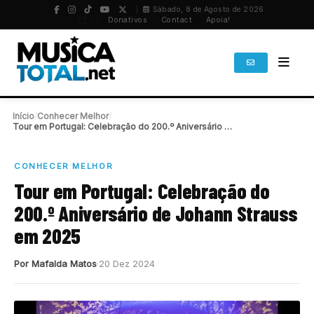
Sábado, 8 de Agosto de 2026
PT
/
EN
Donativos
Contact
Apoia!
Início
/
Conhecer Melhor
/
Tour em Portugal: Celebração do 200.º Aniversário de…
CONHECER MELHOR
Tour em Portugal: Celebração do
200.º Aniversário de Johann Strauss
em 2025
Por Mafalda Matos
20 Dez 2024