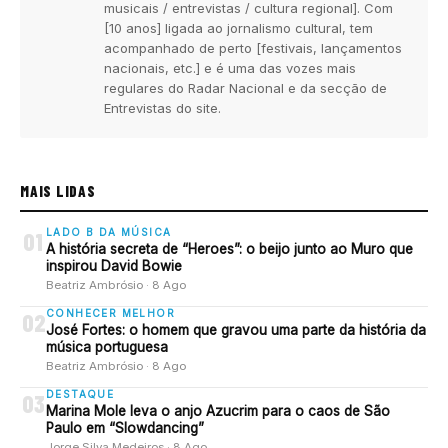
musicais / entrevistas / cultura regional]. Com
[10 anos] ligada ao jornalismo cultural, tem
acompanhado de perto [festivais, lançamentos
nacionais, etc.] e é uma das vozes mais
regulares do Radar Nacional e da secção de
Entrevistas do site.
MAIS LIDAS
LADO B DA MÚSICA
01
A história secreta de “Heroes”: o beijo junto ao Muro que
inspirou David Bowie
Beatriz Ambrósio · 8 Ago
CONHECER MELHOR
02
José Fortes: o homem que gravou uma parte da história da
música portuguesa
Beatriz Ambrósio · 8 Ago
DESTAQUE
03
Marina Mole leva o anjo Azucrim para o caos de São
Paulo em “Slowdancing”
Jorge Silva Medeiros · 8 Ago