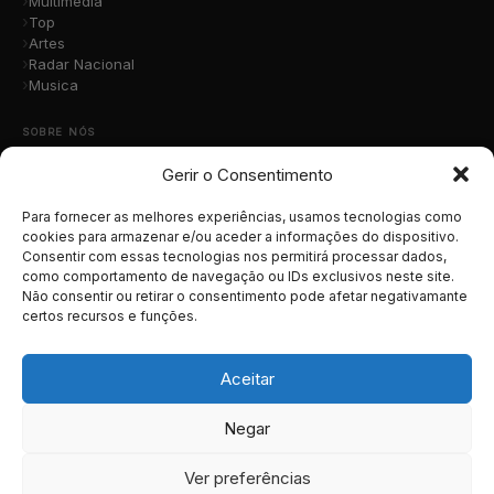
Multimédia
Top
Artes
Radar Nacional
Musica
SOBRE NÓS
Gerir o Consentimento
Quem Somos
A Nossa Equipa
Contacto
Para fornecer as melhores experiências, usamos tecnologias como
Submete a Tua Música
cookies para armazenar e/ou aceder a informações do dispositivo.
Consentir com essas tecnologias nos permitirá processar dados,
Publicidade
como comportamento de navegação ou IDs exclusivos neste site.
Apoiar o Projeto
Não consentir ou retirar o consentimento pode afetar negativamante
certos recursos e funções.
LEGAL
Termos e Condições
Aceitar
Política de Cookies
Política de Privacidade
Negar
RGPD
Ver preferências