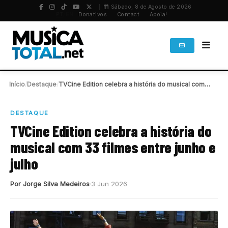
Sábado, 8 de Agosto de 2026
PT
/
EN
Donativos
Contact
Apoia!
Início
/
Destaque
/
TVCine Edition celebra a história do musical com…
DESTAQUE
TVCine Edition celebra a história do
musical com 33 filmes entre junho e
julho
Por Jorge Silva Medeiros
3 Jun 2026