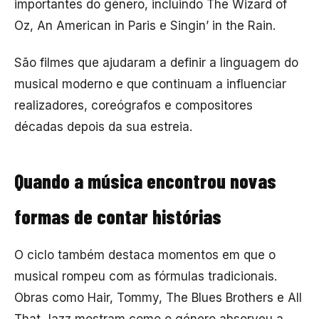
importantes do género, incluindo
The Wizard of
Oz
,
An American in Paris
e
Singin’ in the Rain
.
São filmes que ajudaram a definir a linguagem do
musical moderno e que continuam a influenciar
realizadores, coreógrafos e compositores
décadas depois da sua estreia.
Quando a música encontrou novas
formas de contar histórias
O ciclo também destaca momentos em que o
musical rompeu com as fórmulas tradicionais.
Obras como
Hair
,
Tommy
,
The Blues Brothers
e
All
That Jazz
mostram como o género absorveu a