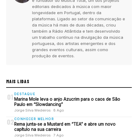
e fundador do Música Total, um dos projetos
editoriais dedicados à música com maior
longevidade em Portugal, dentro da
plataformas. Ligado ao setor da comunicação e
da música há mais de duas décadas, criou
também a Rádio Atlântida e tem desenvolvido
um trabalho contínuo na divulgação da música
portuguesa, dos artistas emergentes e dos
grandes eventos culturais, assim como
produção de eventos.
MAIS LIDAS
DESTAQUE
01
Marina Mole leva o anjo Azucrim para o caos de São
Paulo em “Slowdancing”
Jorge Silva Medeiros · 8 Ago
CONHECER MELHOR
02
Rema junta-se a Mustard em “TEA” e abre um novo
capítulo na sua carreira
Jorge Silva Medeiros · 7 Ago