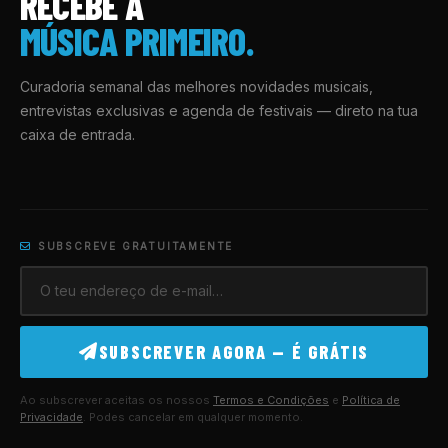
RECEBE A
MÚSICA PRIMEIRO.
Curadoria semanal das melhores novidades musicais,
entrevistas exclusivas e agenda de festivais — direto na tua
caixa de entrada.
SUBSCREVE GRATUITAMENTE
SUBSCREVER AGORA — É GRÁTIS
Ao subscrever aceitas os nossos
Termos e Condições
e
Política de
Privacidade
. Podes cancelar em qualquer momento.