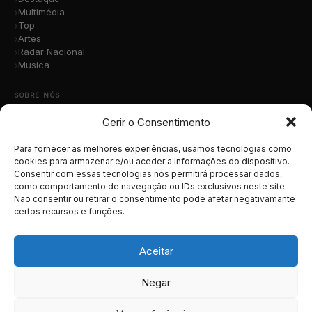
Multimédia
Top
Artes
Radar Nacional
Musica
SOBRE NÓS
Gerir o Consentimento
Quem Somos
A Nossa Equipa
Contacto
Para fornecer as melhores experiências, usamos tecnologias como
Submete a Tua Música
cookies para armazenar e/ou aceder a informações do dispositivo.
Consentir com essas tecnologias nos permitirá processar dados,
Publicidade
como comportamento de navegação ou IDs exclusivos neste site.
Apoiar o Projeto
Não consentir ou retirar o consentimento pode afetar negativamante
certos recursos e funções.
LEGAL
Termos e Condições
Aceitar
Política de Cookies
Política de Privacidade
Negar
RGPD