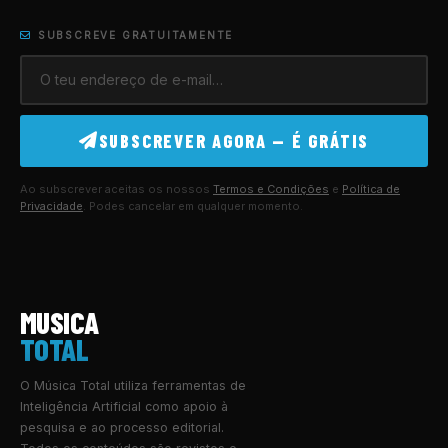
SUBSCREVE GRATUITAMENTE
SUBSCREVER AGORA — É GRÁTIS
Ao subscrever aceitas os nossos
Termos e Condições
e
Política de
Privacidade
. Podes cancelar em qualquer momento.
MUSICA
TOTAL
O Música Total utiliza ferramentas de
Inteligência Artificial como apoio à
pesquisa e ao processo editorial.