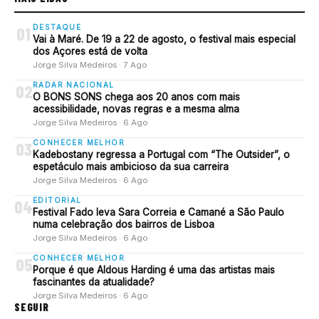
DESTAQUE
01
Vai à Maré. De 19 a 22 de agosto, o festival mais especial
dos Açores está de volta
Jorge Silva Medeiros · 7 Ago
RADAR NACIONAL
02
O BONS SONS chega aos 20 anos com mais
acessibilidade, novas regras e a mesma alma
Jorge Silva Medeiros · 6 Ago
CONHECER MELHOR
03
Kadebostany regressa a Portugal com “The Outsider”, o
espetáculo mais ambicioso da sua carreira
Jorge Silva Medeiros · 6 Ago
EDITORIAL
04
Festival Fado leva Sara Correia e Camané a São Paulo
numa celebração dos bairros de Lisboa
Jorge Silva Medeiros · 6 Ago
CONHECER MELHOR
05
Porque é que Aldous Harding é uma das artistas mais
fascinantes da atualidade?
Jorge Silva Medeiros · 6 Ago
SEGUIR