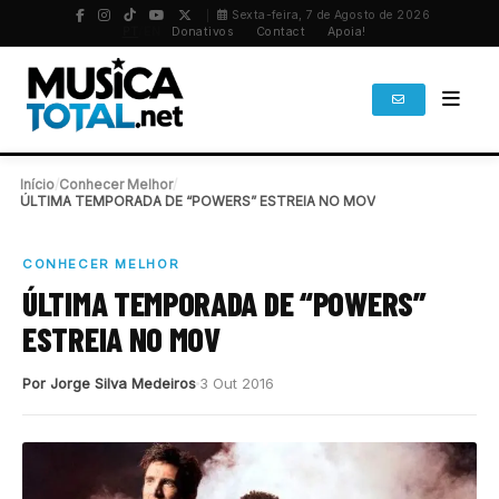
Sexta-feira, 7 de Agosto de 2026
PT
/
EN
Donativos
Contact
Apoia!
Início
/
Conhecer Melhor
/
ÚLTIMA TEMPORADA DE “POWERS” ESTREIA NO MOV
CONHECER MELHOR
ÚLTIMA TEMPORADA DE “POWERS”
ESTREIA NO MOV
Por Jorge Silva Medeiros
3 Out 2016