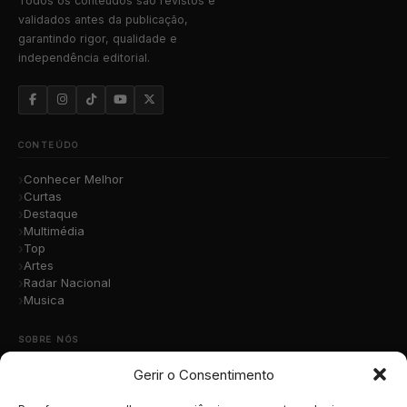
Todos os conteúdos são revistos e
validados antes da publicação,
garantindo rigor, qualidade e
independência editorial.
CONTEÚDO
Conhecer Melhor
Curtas
Destaque
Multimédia
Top
Artes
Radar Nacional
Musica
SOBRE NÓS
Gerir o Consentimento
Quem Somos
A Nossa Equipa