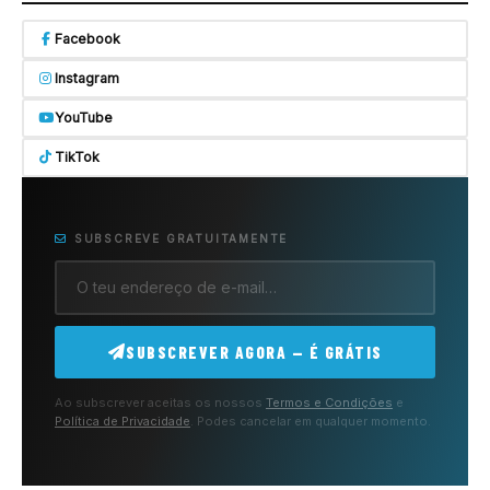
Facebook
Instagram
YouTube
TikTok
SUBSCREVE GRATUITAMENTE
SUBSCREVER AGORA — É GRÁTIS
Ao subscrever aceitas os nossos
Termos e Condições
e
Política de Privacidade
. Podes cancelar em qualquer momento.