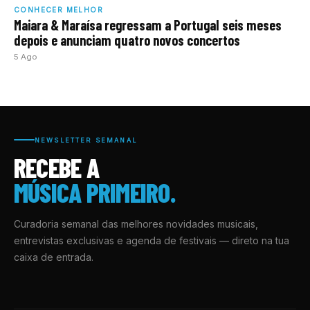
CONHECER MELHOR
Maiara & Maraísa regressam a Portugal seis meses
depois e anunciam quatro novos concertos
5 Ago
NEWSLETTER SEMANAL
RECEBE A
MÚSICA PRIMEIRO.
Curadoria semanal das melhores novidades musicais,
entrevistas exclusivas e agenda de festivais — direto na tua
caixa de entrada.