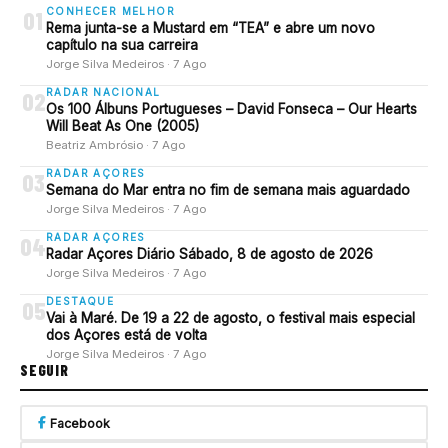
CONHECER MELHOR
01
Rema junta-se a Mustard em “TEA” e abre um novo
capítulo na sua carreira
Jorge Silva Medeiros · 7 Ago
RADAR NACIONAL
02
Os 100 Álbuns Portugueses – David Fonseca – Our Hearts
Will Beat As One (2005)
Beatriz Ambrósio · 7 Ago
RADAR AÇORES
03
Semana do Mar entra no fim de semana mais aguardado
Jorge Silva Medeiros · 7 Ago
RADAR AÇORES
04
Radar Açores Diário Sábado, 8 de agosto de 2026
Jorge Silva Medeiros · 7 Ago
DESTAQUE
05
Vai à Maré. De 19 a 22 de agosto, o festival mais especial
dos Açores está de volta
Jorge Silva Medeiros · 7 Ago
SEGUIR
Facebook