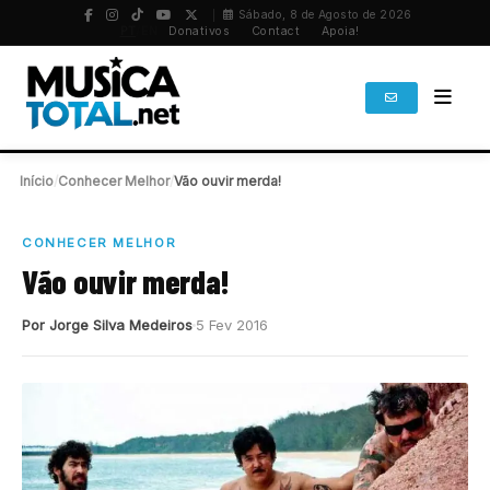
Sábado, 8 de Agosto de 2026
PT
/
EN
Donativos
Contact
Apoia!
Início
/
Conhecer Melhor
/
Vão ouvir merda!
CONHECER MELHOR
Vão ouvir merda!
Por Jorge Silva Medeiros
5 Fev 2016