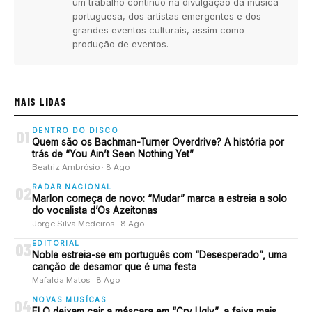
um trabalho contínuo na divulgação da música
portuguesa, dos artistas emergentes e dos
grandes eventos culturais, assim como
produção de eventos.
MAIS LIDAS
DENTRO DO DISCO
01
Quem são os Bachman-Turner Overdrive? A história por
trás de “You Ain’t Seen Nothing Yet”
Beatriz Ambrósio · 8 Ago
RADAR NACIONAL
02
Marlon começa de novo: “Mudar” marca a estreia a solo
do vocalista d’Os Azeitonas
Jorge Silva Medeiros · 8 Ago
EDITORIAL
03
Noble estreia-se em português com “Desesperado”, uma
canção de desamor que é uma festa
Mafalda Matos · 8 Ago
NOVAS MUSÍCAS
04
FLO deixam cair a máscara em “Cry Ugly”, a faixa mais