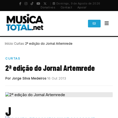
Domingo, 9 de Agosto de 2026
PT
/
EN
Donativos
Contact
Apoia!
Início
/
Curtas
/
2ª edição do Jornal Artemrede
CURTAS
2ª edição do Jornal Artemrede
Por Jorge Silva Medeiros
16 Out 2013
J