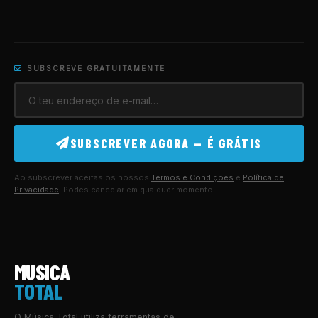
SUBSCREVE GRATUITAMENTE
SUBSCREVER AGORA — É GRÁTIS
Ao subscrever aceitas os nossos
Termos e Condições
e
Política de
Privacidade
. Podes cancelar em qualquer momento.
MUSICA
TOTAL
O Música Total utiliza ferramentas de