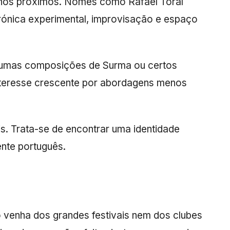
inhos próximos. Nomes como
Rafael Toral
trónica experimental, improvisação e espaço
gumas composições de
Surma
ou certos
nteresse crescente por abordagens menos
is. Trata-se de encontrar uma identidade
ente português.
o venha dos grandes festivais nem dos clubes