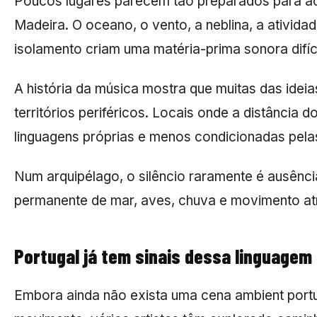
Poucos lugares parecem tão preparados para ac
Madeira. O oceano, o vento, a neblina, a ativid
isolamento criam uma matéria-prima sonora difíci
A história da música mostra que muitas das ide
territórios periféricos. Locais onde a distância 
linguagens próprias e menos condicionadas pela
Num arquipélago, o silêncio raramente é ausên
permanente de mar, aves, chuva e movimento at
Portugal já tem sinais dessa linguagem
Embora ainda não exista uma cena ambient port