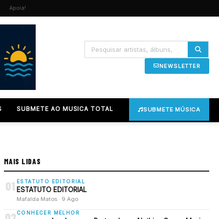
Apoia!
NEWSLETTER
S
SUBMETE AO MUSICA TOTAL
SUBMETE MÚSICA
MAIS LIDAS
ESTATUTO EDITORIAL
01
ESTATUTO EDITORIAL
Mafalda Matos · 9 Ago
CONHECER MELHOR
02