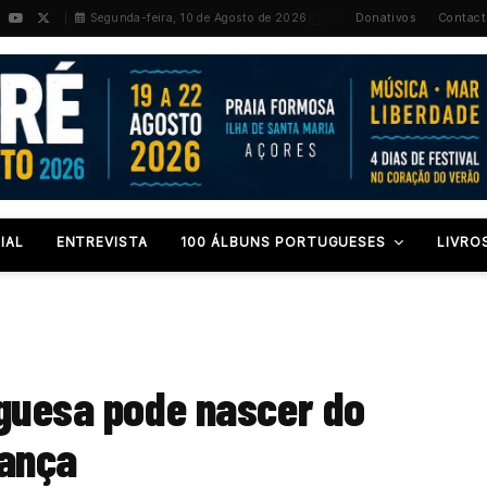
PT
/
EN
Segunda-feira, 10 de Agosto de 2026
Donativos
Contact
IAL
ENTREVISTA
100 ÁLBUNS PORTUGUESES
LIVRO
uguesa pode nascer do
dança