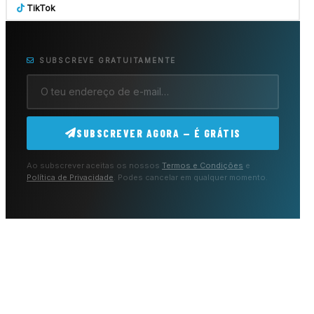
TikTok
SUBSCREVE GRATUITAMENTE
SUBSCREVER AGORA — É GRÁTIS
Ao subscrever aceitas os nossos
Termos e Condições
e
Política de Privacidade
. Podes cancelar em qualquer momento.