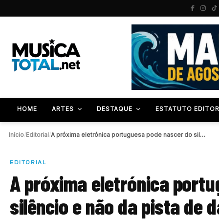
HOME
ARTES
DESTAQUE
ESTATUTO EDITOR
Início
/
Editorial
/
A próxima eletrónica portuguesa pode nascer do silêncio…
EDITORIAL
A próxima eletrónica port
silêncio e não da pista de 