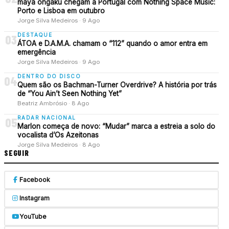
maya ongaku chegam a Portugal com Nothing Space Music:
Porto e Lisboa em outubro
Jorge Silva Medeiros · 9 Ago
DESTAQUE
03
ÁTOA e D.A.M.A. chamam o “112” quando o amor entra em
emergência
Jorge Silva Medeiros · 9 Ago
DENTRO DO DISCO
04
Quem são os Bachman-Turner Overdrive? A história por trás
de “You Ain’t Seen Nothing Yet”
Beatriz Ambrósio · 8 Ago
RADAR NACIONAL
05
Marlon começa de novo: “Mudar” marca a estreia a solo do
vocalista d’Os Azeitonas
Jorge Silva Medeiros · 8 Ago
SEGUIR
Facebook
Instagram
YouTube