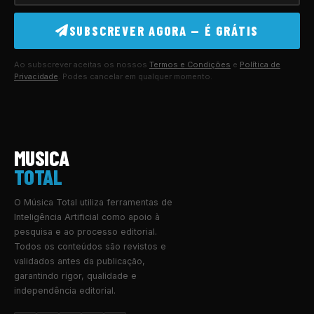
SUBSCREVER AGORA — É GRÁTIS
Ao subscrever aceitas os nossos
Termos e Condições
e
Política de
Privacidade
. Podes cancelar em qualquer momento.
MUSICA
TOTAL
O Música Total utiliza ferramentas de
Inteligência Artificial como apoio à
pesquisa e ao processo editorial.
Todos os conteúdos são revistos e
validados antes da publicação,
garantindo rigor, qualidade e
independência editorial.