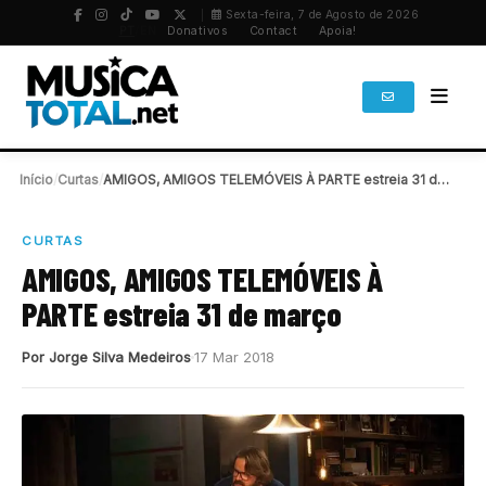
Sexta-feira, 7 de Agosto de 2026
PT
/
EN
Donativos
Contact
Apoia!
Início
/
Curtas
/
AMIGOS, AMIGOS TELEMÓVEIS À PARTE estreia 31 de…
CURTAS
AMIGOS, AMIGOS TELEMÓVEIS À
PARTE estreia 31 de março
Por Jorge Silva Medeiros
17 Mar 2018