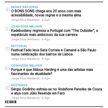
RADAR NACIONAL
01
O BONS SONS chega aos 20 anos com mais
acessibilidade, novas regras e a mesma alma
Jorge Silva Medeiros · 6 Ago
CONHECER MELHOR
02
Kadebostany regressa a Portugal com “The Outsider”, o
espetáculo mais ambicioso da sua carreira
Jorge Silva Medeiros · 6 Ago
EDITORIAL
03
Festival Fado leva Sara Correia e Camané a São Paulo
numa celebração dos bairros de Lisboa
Jorge Silva Medeiros · 6 Ago
CONHECER MELHOR
04
Porque é que Aldous Harding é uma das artistas mais
fascinantes da atualidade?
Jorge Silva Medeiros · 6 Ago
DESTAQUE
05
Sérgio Godinho estreia-se no Vodafone Paredes de Coura
e atua com Júlio Resende em Faro
Jorge Silva Medeiros · 6 Ago
SEGUIR