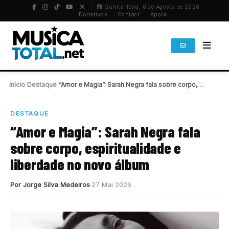
Quinta-feira, 6 de Agosto de 2026
PT
/
EN
Donativos
Contact
Apoia!
Início
/
Destaque
/
“Amor e Magia”: Sarah Negra fala sobre corpo,…
DESTAQUE
“Amor e Magia”: Sarah Negra fala
sobre corpo, espiritualidade e
liberdade no novo álbum
Por Jorge Silva Medeiros
27 Mai 2026