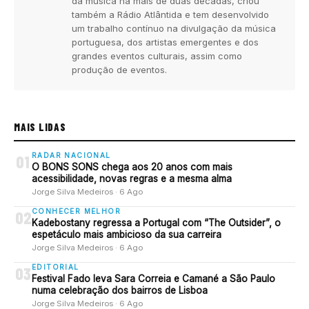
da música há mais de duas décadas, criou
também a Rádio Atlântida e tem desenvolvido
um trabalho contínuo na divulgação da música
portuguesa, dos artistas emergentes e dos
grandes eventos culturais, assim como
produção de eventos.
MAIS LIDAS
RADAR NACIONAL
01
O BONS SONS chega aos 20 anos com mais
acessibilidade, novas regras e a mesma alma
Jorge Silva Medeiros · 6 Ago
CONHECER MELHOR
02
Kadebostany regressa a Portugal com “The Outsider”, o
espetáculo mais ambicioso da sua carreira
Jorge Silva Medeiros · 6 Ago
EDITORIAL
03
Festival Fado leva Sara Correia e Camané a São Paulo
numa celebração dos bairros de Lisboa
Jorge Silva Medeiros · 6 Ago