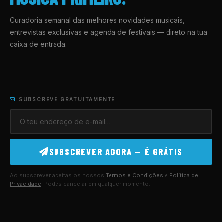
Curadoria semanal das melhores novidades musicais,
entrevistas exclusivas e agenda de festivais — direto na tua
caixa de entrada.
SUBSCREVE GRATUITAMENTE
SUBSCREVER AGORA — É GRÁTIS
Ao subscrever aceitas os nossos
Termos e Condições
e
Política de
Privacidade
. Podes cancelar em qualquer momento.