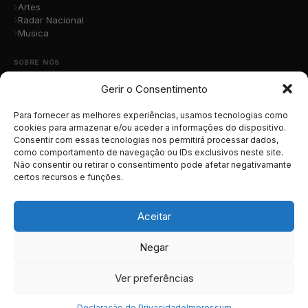
Artes
Radar Nacional
Musica
SOBRE NÓS
Gerir o Consentimento
Quem Somos
A Nossa Equipa
Contacto
Para fornecer as melhores experiências, usamos tecnologias como
Submete a Tua Música
cookies para armazenar e/ou aceder a informações do dispositivo.
Consentir com essas tecnologias nos permitirá processar dados,
Publicidade
como comportamento de navegação ou IDs exclusivos neste site.
Apoiar o Projeto
Não consentir ou retirar o consentimento pode afetar negativamante
certos recursos e funções.
LEGAL
Termos e Condições
Aceitar
Política de Cookies
Política de Privacidade
Negar
RGPD
Ver preferências
© 2026 MusicaTotal.net — Todos os direitos reservados.
Declaração de Privacidade
Impressum