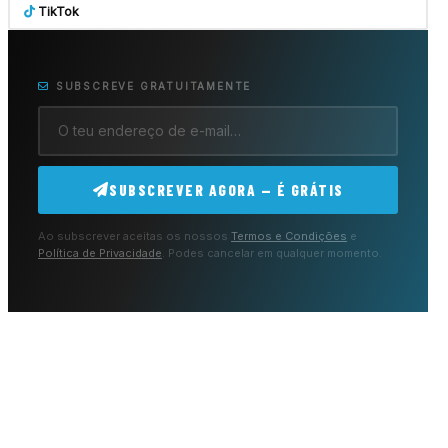
TikTok
SUBSCREVE GRATUITAMENTE
SUBSCREVER AGORA — É GRÁTIS
Ao subscrever aceitas os nossos
Termos e Condições
e
Política de Privacidade
. Podes cancelar em qualquer momento.