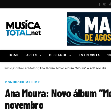
HOME
ARTES
DESTAQUE
ENTREVISTA
1
Início
/
Conhecer Melhor
/
Ana Moura: Novo álbum “Moura” é editado dia…
CONHECER MELHOR
Ana Moura: Novo álbum “Mo
novembro