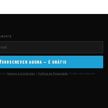
AMENTE
SUBSCREVER AGORA — É GRÁTIS
ossos
Termos e Condições
e
Política de Privacidade
. Podes cancelar em