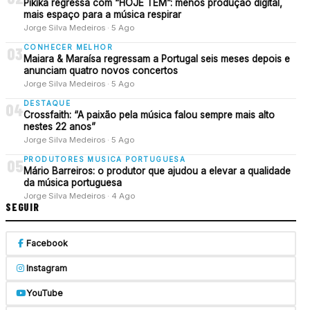
Pikika regressa com “HOJE TEM”: menos produção digital,
mais espaço para a música respirar
Jorge Silva Medeiros · 5 Ago
CONHECER MELHOR
03
Maiara & Maraísa regressam a Portugal seis meses depois e
anunciam quatro novos concertos
Jorge Silva Medeiros · 5 Ago
DESTAQUE
04
Crossfaith: “A paixão pela música falou sempre mais alto
nestes 22 anos”
Jorge Silva Medeiros · 5 Ago
PRODUTORES MUSICA PORTUGUESA
05
Mário Barreiros: o produtor que ajudou a elevar a qualidade
da música portuguesa
Jorge Silva Medeiros · 4 Ago
SEGUIR
Facebook
Instagram
YouTube