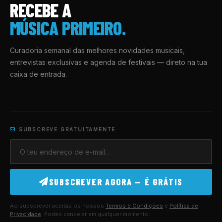
RECEBE A
MÚSICA PRIMEIRO.
Curadoria semanal das melhores novidades musicais,
entrevistas exclusivas e agenda de festivais — direto na tua
caixa de entrada.
SUBSCREVE GRATUITAMENTE
SUBSCREVER AGORA — É GRÁTIS
Ao subscrever aceitas os nossos
Termos e Condições
e
Política de
Privacidade
. Podes cancelar em qualquer momento.