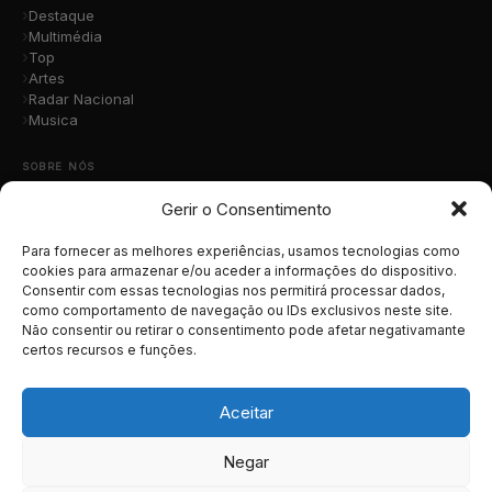
Destaque
Multimédia
Top
Artes
Radar Nacional
Musica
SOBRE NÓS
Gerir o Consentimento
Quem Somos
A Nossa Equipa
Contacto
Para fornecer as melhores experiências, usamos tecnologias como
Submete a Tua Música
cookies para armazenar e/ou aceder a informações do dispositivo.
Consentir com essas tecnologias nos permitirá processar dados,
Publicidade
como comportamento de navegação ou IDs exclusivos neste site.
Apoiar o Projeto
Não consentir ou retirar o consentimento pode afetar negativamante
certos recursos e funções.
LEGAL
Termos e Condições
Aceitar
Política de Cookies
Política de Privacidade
Negar
RGPD