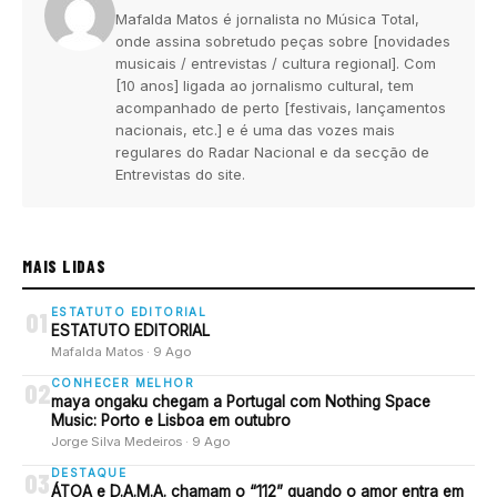
Mafalda Matos é jornalista no Música Total,
onde assina sobretudo peças sobre [novidades
musicais / entrevistas / cultura regional]. Com
[10 anos] ligada ao jornalismo cultural, tem
acompanhado de perto [festivais, lançamentos
nacionais, etc.] e é uma das vozes mais
regulares do Radar Nacional e da secção de
Entrevistas do site.
MAIS LIDAS
ESTATUTO EDITORIAL
01
ESTATUTO EDITORIAL
Mafalda Matos · 9 Ago
CONHECER MELHOR
02
maya ongaku chegam a Portugal com Nothing Space
Music: Porto e Lisboa em outubro
Jorge Silva Medeiros · 9 Ago
DESTAQUE
03
ÁTOA e D.A.M.A. chamam o “112” quando o amor entra em