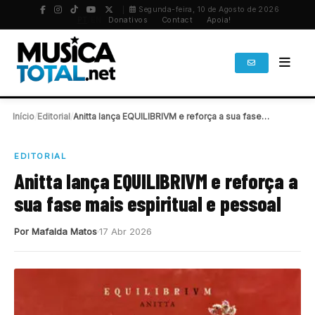
Segunda-feira, 10 de Agosto de 2026
PT
/
EN
Donativos
Contact
Apoia!
Início
/
Editorial
/
Anitta lança EQUILIBRIVM e reforça a sua fase…
EDITORIAL
Anitta lança EQUILIBRIVM e reforça a
sua fase mais espiritual e pessoal
Por Mafalda Matos
17 Abr 2026