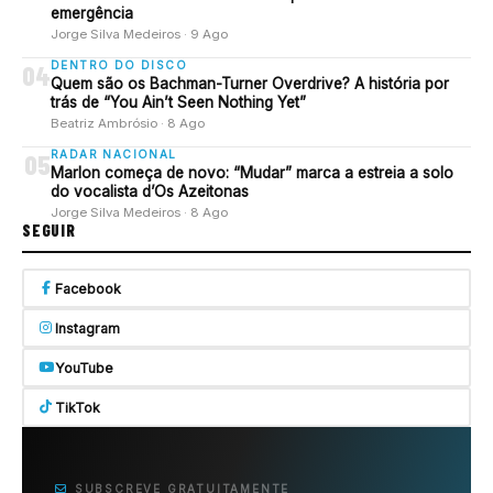
emergência
Jorge Silva Medeiros · 9 Ago
DENTRO DO DISCO
04
Quem são os Bachman-Turner Overdrive? A história por
trás de “You Ain’t Seen Nothing Yet”
Beatriz Ambrósio · 8 Ago
RADAR NACIONAL
05
Marlon começa de novo: “Mudar” marca a estreia a solo
do vocalista d’Os Azeitonas
Jorge Silva Medeiros · 8 Ago
SEGUIR
Facebook
Instagram
YouTube
TikTok
SUBSCREVE GRATUITAMENTE