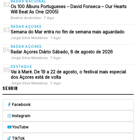
RADAR NACIONAL
02
Os 100 Álbuns Portugueses – David Fonseca – Our Hearts
Will Beat As One (2005)
Beatriz Ambrósio · 7 Ago
RADAR AÇORES
03
Semana do Mar entra no fim de semana mais aguardado
Jorge Silva Medeiros · 7 Ago
RADAR AÇORES
04
Radar Açores Diário Sábado, 8 de agosto de 2026
Jorge Silva Medeiros · 7 Ago
DESTAQUE
05
Vai à Maré. De 19 a 22 de agosto, o festival mais especial
dos Açores está de volta
Jorge Silva Medeiros · 7 Ago
SEGUIR
Facebook
Instagram
YouTube
TikTok