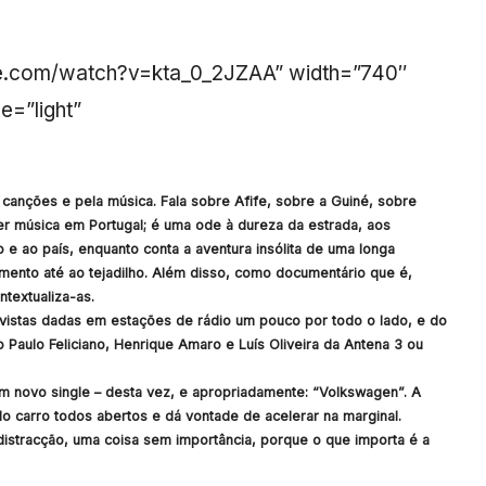
be.com/watch?v=kta_0_2JZAA” width=”740″
e=”light”
 canções e pela música. Fala sobre Afife, sobre a Guiné, sobre
er música em Portugal; é uma ode à dureza da estrada, aos
 e ao país, enquanto conta a aventura insólita de uma longa
amento até ao tejadilho. Além disso, como documentário que é,
textualiza-as.
revistas dadas em estações de rádio um pouco por todo o lado, e do
 Paulo Feliciano, Henrique Amaro e Luís Oliveira da Antena 3 ou
novo single – desta vez, e apropriadamente: “Volkswagen”. A
o carro todos abertos e dá vontade de acelerar na marginal.
istracção, uma coisa sem importância, porque o que importa é a