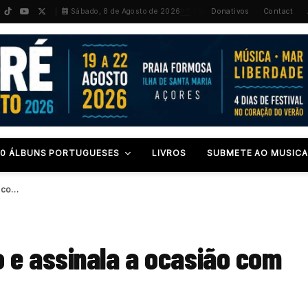
PT
/
EN
Sábado, 8 de Agosto de 2026
Donativos
Contact
00 ÁLBUNS PORTUGUESES
LIVROS
SUBMETE AO MUSICA
Benjamim em documentário e assinala a ocasião com…
e assinala a ocasião com