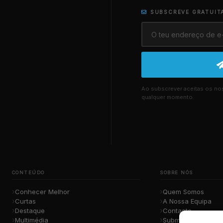
SUBSCREVE GRATUIT
Ao subscrever aceitas os n
qualquer momento.
CONTEÚDO
SOBRE NÓS
Conhecer Melhor
Quem Somos
Curtas
A Nossa Equipa
Destaque
Contacto
Multimédia
Submete a Tua Mú