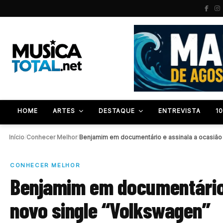
HOME
ARTES
DESTAQUE
ENTREVISTA
1
Início
/
Conhecer Melhor
/
CONHECER MELHOR
Benjamim em documentário 
novo single “Volkswagen”