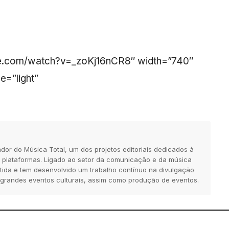
be.com/watch?v=_zoKj16nCR8″ width=”740″
e=”light”
dor do Música Total, um dos projetos editoriais dedicados à
 plataformas. Ligado ao setor da comunicação e da música
tida e tem desenvolvido um trabalho contínuo na divulgação
 grandes eventos culturais, assim como produção de eventos.