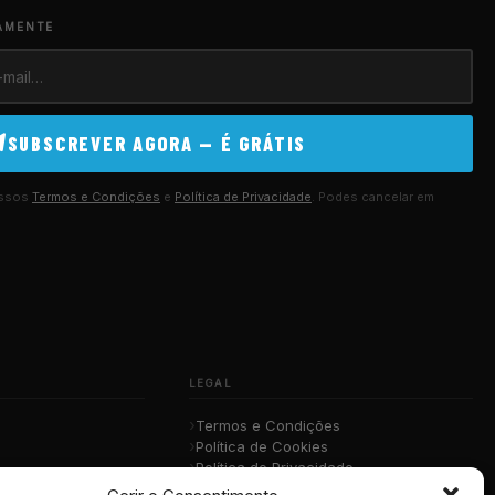
AMENTE
SUBSCREVER AGORA — É GRÁTIS
ossos
Termos e Condições
e
Política de Privacidade
. Podes cancelar em
LEGAL
Termos e Condições
Política de Cookies
Política de Privacidade
sica
RGPD