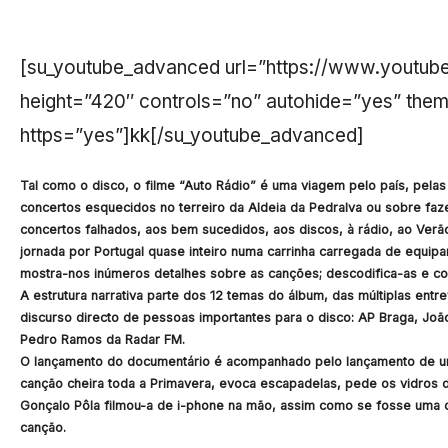
[su_youtube_advanced url=”https://www.youtu
height=”420″ controls=”no” autohide=”yes” them
https=”yes”]kk[/su_youtube_advanced]
Tal como o disco, o filme “Auto Rádio” é uma viagem pelo país, pelas
concertos esquecidos no terreiro da Aldeia da Pedralva ou sobre faz
concertos falhados, aos bem sucedidos, aos discos, à rádio, ao Verão
jornada por Portugal quase inteiro numa carrinha carregada de equip
mostra-nos inúmeros detalhes sobre as canções; descodifica-as e con
A estrutura narrativa parte dos 12 temas do álbum, das múltiplas ent
discurso directo de pessoas importantes para o disco: AP Braga, João
Pedro Ramos da Radar FM.
O lançamento do documentário é acompanhado pelo lançamento de um 
canção cheira toda a Primavera, evoca escapadelas, pede os vidros d
Gonçalo Pôla filmou-a de i-phone na mão, assim como se fosse uma d
canção.