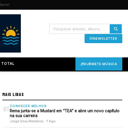
Apoia!
NEWSLETTER
 TOTAL
SUBMETE MÚSICA
MAIS LIDAS
CONHECER MELHOR
01
Rema junta-se a Mustard em “TEA” e abre um novo capítulo
na sua carreira
Jorge Silva Medeiros · 7 Ago