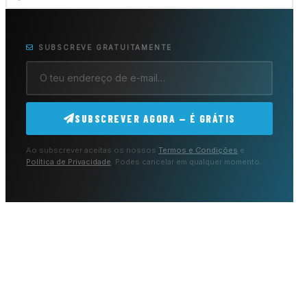
SUBSCREVE GRATUITAMENTE
SUBSCREVER AGORA — É GRÁTIS
Ao subscrever aceitas os nossos
Termos e Condições
e
Política de Privacidade
. Podes cancelar em qualquer momento.