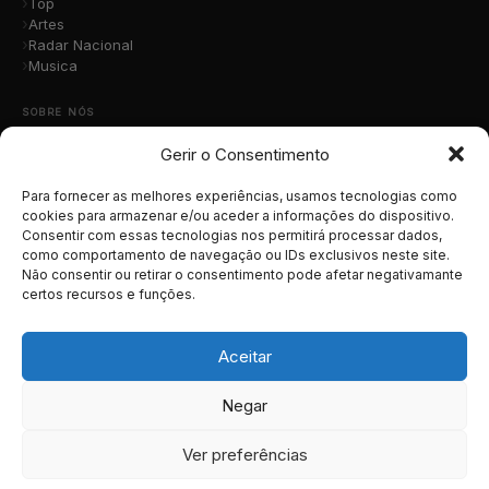
Top
Artes
Radar Nacional
Musica
SOBRE NÓS
Gerir o Consentimento
Quem Somos
A Nossa Equipa
Contacto
Para fornecer as melhores experiências, usamos tecnologias como
Submete a Tua Música
cookies para armazenar e/ou aceder a informações do dispositivo.
Consentir com essas tecnologias nos permitirá processar dados,
Publicidade
como comportamento de navegação ou IDs exclusivos neste site.
Apoiar o Projeto
Não consentir ou retirar o consentimento pode afetar negativamante
certos recursos e funções.
LEGAL
Termos e Condições
Aceitar
Política de Cookies
Política de Privacidade
Negar
RGPD
Ver preferências
© 2026 MusicaTotal.net — Todos os direitos reservados.