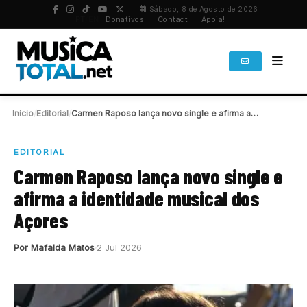
Sábado, 8 de Agosto de 2026
PT
/
EN
Donativos
Contact
Apoia!
Início
/
Editorial
/
Carmen Raposo lança novo single e afirma a…
EDITORIAL
Carmen Raposo lança novo single e
afirma a identidade musical dos
Açores
Por Mafalda Matos
2 Jul 2026