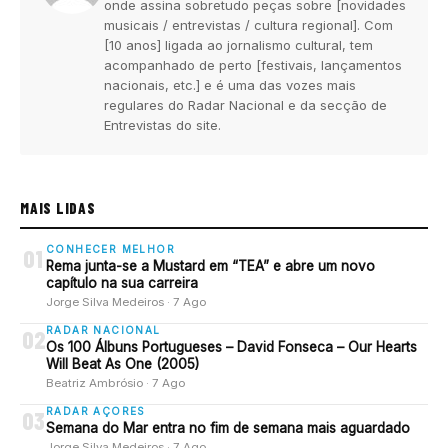
onde assina sobretudo peças sobre [novidades
musicais / entrevistas / cultura regional]. Com
[10 anos] ligada ao jornalismo cultural, tem
acompanhado de perto [festivais, lançamentos
nacionais, etc.] e é uma das vozes mais
regulares do Radar Nacional e da secção de
Entrevistas do site.
MAIS LIDAS
CONHECER MELHOR
01
Rema junta-se a Mustard em “TEA” e abre um novo
capítulo na sua carreira
Jorge Silva Medeiros · 7 Ago
RADAR NACIONAL
02
Os 100 Álbuns Portugueses – David Fonseca – Our Hearts
Will Beat As One (2005)
Beatriz Ambrósio · 7 Ago
RADAR AÇORES
03
Semana do Mar entra no fim de semana mais aguardado
Jorge Silva Medeiros · 7 Ago