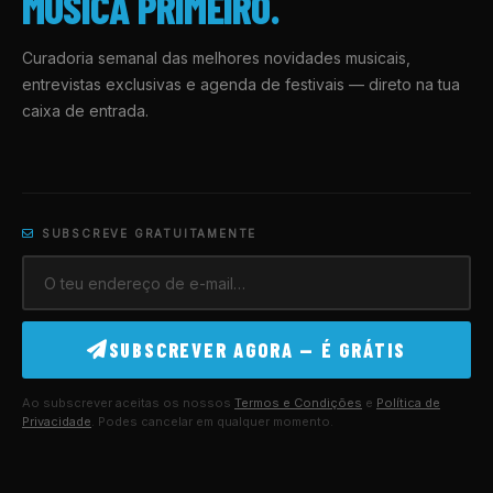
MÚSICA PRIMEIRO.
Curadoria semanal das melhores novidades musicais,
entrevistas exclusivas e agenda de festivais — direto na tua
caixa de entrada.
SUBSCREVE GRATUITAMENTE
SUBSCREVER AGORA — É GRÁTIS
Ao subscrever aceitas os nossos
Termos e Condições
e
Política de
Privacidade
. Podes cancelar em qualquer momento.