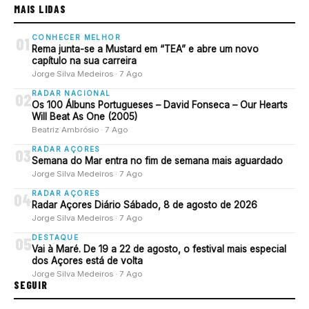
MAIS LIDAS
CONHECER MELHOR
01
Rema junta-se a Mustard em “TEA” e abre um novo
capítulo na sua carreira
Jorge Silva Medeiros · 7 Ago
RADAR NACIONAL
02
Os 100 Álbuns Portugueses – David Fonseca – Our Hearts
Will Beat As One (2005)
Beatriz Ambrósio · 7 Ago
RADAR AÇORES
03
Semana do Mar entra no fim de semana mais aguardado
Jorge Silva Medeiros · 7 Ago
RADAR AÇORES
04
Radar Açores Diário Sábado, 8 de agosto de 2026
Jorge Silva Medeiros · 7 Ago
DESTAQUE
05
Vai à Maré. De 19 a 22 de agosto, o festival mais especial
dos Açores está de volta
Jorge Silva Medeiros · 7 Ago
SEGUIR