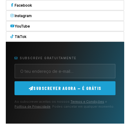
Facebook
Instagram
YouTube
TikTok
SUBSCREVE GRATUITAMENTE
SUBSCREVER AGORA — É GRÁTIS
Ao subscrever aceitas os nossos
Termos e Condições
e
Política de Privacidade
. Podes cancelar em qualquer momento.