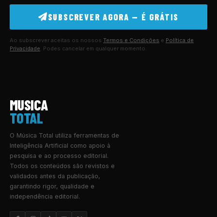
SUBSCREVER AGORA — É GRÁTIS
Ao subscrever aceitas os nossos
Termos e Condições
e
Política de
Privacidade
. Podes cancelar em qualquer momento.
MUSICA
TOTAL
O Música Total utiliza ferramentas de
Inteligência Artificial como apoio à
pesquisa e ao processo editorial.
Todos os conteúdos são revistos e
validados antes da publicação,
garantindo rigor, qualidade e
independência editorial.