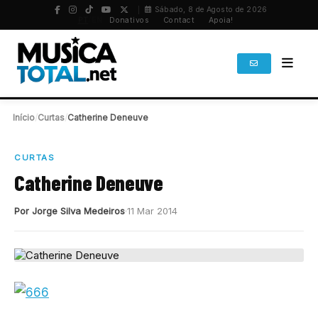
Sábado, 8 de Agosto de 2026
PT
/
EN
Donativos
Contact
Apoia!
Início
/
Curtas
/
Catherine Deneuve
CURTAS
Catherine Deneuve
Por Jorge Silva Medeiros
11 Mar 2014