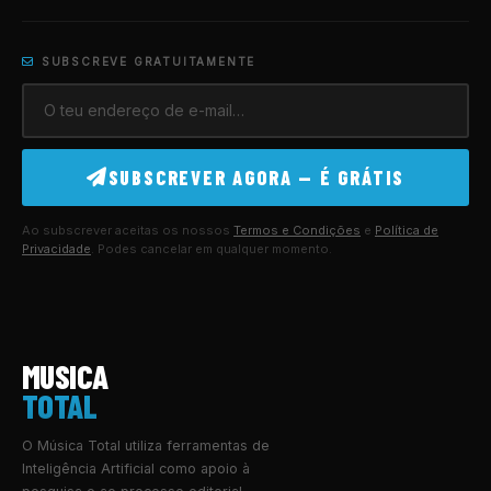
SUBSCREVE GRATUITAMENTE
SUBSCREVER AGORA — É GRÁTIS
Ao subscrever aceitas os nossos
Termos e Condições
e
Política de
Privacidade
. Podes cancelar em qualquer momento.
MUSICA
TOTAL
O Música Total utiliza ferramentas de
Inteligência Artificial como apoio à