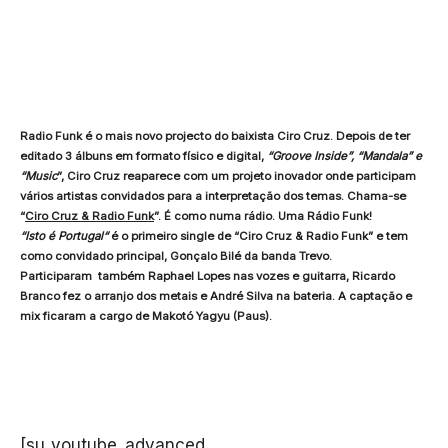
Radio Funk é o mais novo projecto do baixista Ciro Cruz. Depois de ter
editado 3 álbuns em formato físico e digital,
“Groove Inside”, “Mandala” e
“Music
”, Ciro Cruz reaparece com um projeto inovador onde participam
vários artistas convidados para a interpretação dos temas. Chama-se
“
Ciro Cruz & Radio Funk
”. É como numa rádio. Uma Rádio Funk!
“Isto é Portugal“
é o primeiro single de “Ciro Cruz & Radio Funk” e tem
como convidado principal, Gonçalo Bilé da banda Trevo.
Participaram também Raphael Lopes nas vozes e guitarra, Ricardo
Branco fez o arranjo dos metais e André Silva na bateria. A captação e
mix ficaram a cargo de Makotó Yagyu (Paus).
[su_youtube_advanced