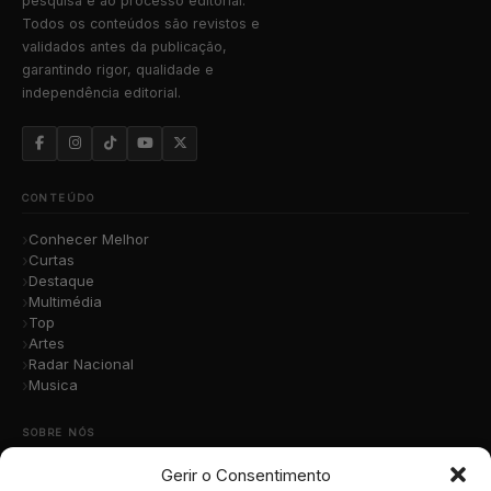
pesquisa e ao processo editorial.
Todos os conteúdos são revistos e
validados antes da publicação,
garantindo rigor, qualidade e
independência editorial.
CONTEÚDO
Conhecer Melhor
Curtas
Destaque
Multimédia
Top
Artes
Radar Nacional
Musica
SOBRE NÓS
Gerir o Consentimento
Quem Somos