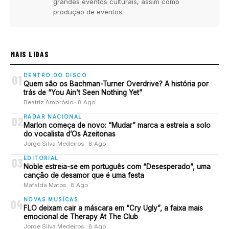
grandes eventos culturais, assim como
produção de eventos.
MAIS LIDAS
DENTRO DO DISCO
01
Quem são os Bachman-Turner Overdrive? A história por
trás de “You Ain’t Seen Nothing Yet”
Beatriz Ambrósio · 8 Ago
RADAR NACIONAL
02
Marlon começa de novo: “Mudar” marca a estreia a solo
do vocalista d’Os Azeitonas
Jorge Silva Medeiros · 8 Ago
EDITORIAL
03
Noble estreia-se em português com “Desesperado”, uma
canção de desamor que é uma festa
Mafalda Matos · 8 Ago
NOVAS MUSÍCAS
04
FLO deixam cair a máscara em “Cry Ugly”, a faixa mais
emocional de Therapy At The Club
Jorge Silva Medeiros · 8 Ago