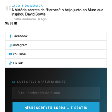
LADO B DA MÚSICA
05
A história secreta de “Heroes”: o beijo junto ao Muro que
inspirou David Bowie
Beatriz Ambrósio · 8 Ago
SEGUIR
Facebook
Instagram
YouTube
TikTok
SUBSCREVE GRATUITAMENTE
SUBSCREVER AGORA — É GRÁTIS