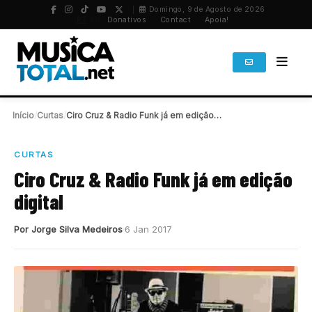
Domingo, 9 de Agosto de 2026
PT
/
EN
Donativos
Contact
Apoia!
Início
/
Curtas
/
Ciro Cruz & Radio Funk já em edição…
CURTAS
Ciro Cruz & Radio Funk já em edição
digital
Por Jorge Silva Medeiros
6 Jan 2017