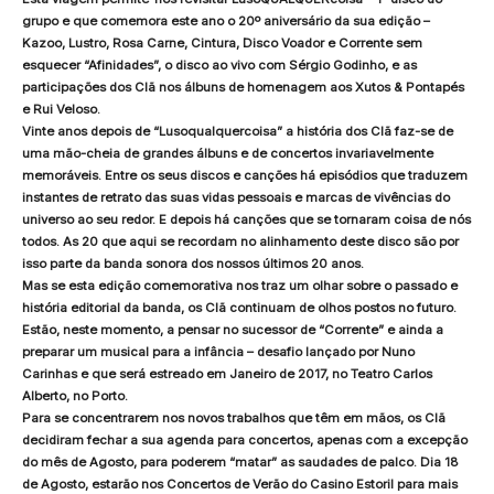
grupo e que comemora este ano o 20º aniversário da sua edição –
Kazoo, Lustro, Rosa Carne, Cintura, Disco Voador e Corrente sem
esquecer “Afinidades”, o disco ao vivo com Sérgio Godinho, e as
participações dos Clã nos álbuns de homenagem aos Xutos & Pontapés
e Rui Veloso.
Vinte anos depois de “Lusoqualquercoisa” a história dos Clã faz-se de
uma mão-cheia de grandes álbuns e de concertos invariavelmente
memoráveis. Entre os seus discos e canções há episódios que traduzem
instantes de retrato das suas vidas pessoais e marcas de vivências do
universo ao seu redor. E depois há canções que se tornaram coisa de nós
todos. As 20 que aqui se recordam no alinhamento deste disco são por
isso parte da banda sonora dos nossos últimos 20 anos.
Mas se esta edição comemorativa nos traz um olhar sobre o passado e
história editorial da banda, os Clã continuam de olhos postos no futuro.
Estão, neste momento, a pensar no sucessor de “Corrente” e ainda a
preparar um musical para a infância – desafio lançado por Nuno
Carinhas e que será estreado em Janeiro de 2017, no Teatro Carlos
Alberto, no Porto.
Para se concentrarem nos novos trabalhos que têm em mãos, os Clã
decidiram fechar a sua agenda para concertos, apenas com a excepção
do mês de Agosto, para poderem “matar” as saudades de palco.
Dia 18
de Agosto
, estarão nos
Concertos de Verão do Casino Estoril
para mais