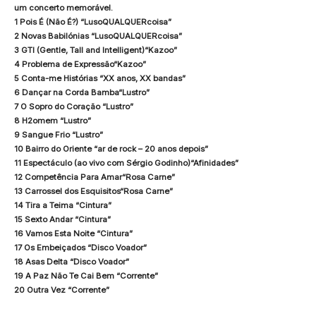
um concerto memorável.
1 Pois É (Não É?) “LusoQUALQUERcoisa”
2 Novas Babilónias “LusoQUALQUERcoisa”
3 GTI (Gentle, Tall and Intelligent)“Kazoo”
4 Problema de Expressão“Kazoo”
5 Conta-me Histórias “XX anos, XX bandas”
6 Dançar na Corda Bamba“Lustro”
7 O Sopro do Coração “Lustro”
8 H2omem “Lustro”
9 Sangue Frio “Lustro”
10 Bairro do Oriente “ar de rock – 20 anos depois”
11 Espectáculo (ao vivo com Sérgio Godinho)“Afinidades”
12 Competência Para Amar“Rosa Carne”
13 Carrossel dos Esquisitos“Rosa Carne”
14 Tira a Teima “Cintura”
15 Sexto Andar “Cintura”
16 Vamos Esta Noite “Cintura”
17 Os Embeiçados “Disco Voador”
18 Asas Delta “Disco Voador”
19 A Paz Não Te Cai Bem “Corrente”
20 Outra Vez “Corrente”