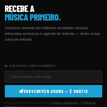
RECEBE A
MÚSICA PRIMEIRO.
Curadoria semanal das melhores novidades musicais,
entrevistas exclusivas e agenda de festivais — direto na tua
caixa de entrada.
SUBSCREVE GRATUITAMENTE
SUBSCREVER AGORA — É GRÁTIS
Ao subscrever aceitas os nossos
Termos e Condições
e
Política de
Privacidade
. Podes cancelar em qualquer momento.