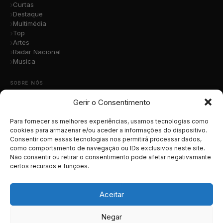
Curtas
Destaque
Multimédia
Top
Artes
Radar Nacional
Musica
SOBRE NÓS
Gerir o Consentimento
Quem Somos
A Nossa Equipa
Contacto
Para fornecer as melhores experiências, usamos tecnologias como
Submete a Tua Música
cookies para armazenar e/ou aceder a informações do dispositivo.
Consentir com essas tecnologias nos permitirá processar dados,
Publicidade
como comportamento de navegação ou IDs exclusivos neste site.
Apoiar o Projeto
Não consentir ou retirar o consentimento pode afetar negativamante
certos recursos e funções.
LEGAL
Termos e Condições
Aceitar
Política de Cookies
Política de Privacidade
Negar
RGPD