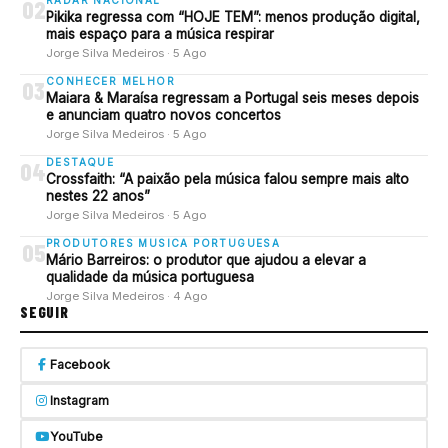
02
Pikika regressa com “HOJE TEM”: menos produção digital,
mais espaço para a música respirar
Jorge Silva Medeiros · 5 Ago
CONHECER MELHOR
03
Maiara & Maraísa regressam a Portugal seis meses depois
e anunciam quatro novos concertos
Jorge Silva Medeiros · 5 Ago
DESTAQUE
04
Crossfaith: “A paixão pela música falou sempre mais alto
nestes 22 anos”
Jorge Silva Medeiros · 5 Ago
PRODUTORES MUSICA PORTUGUESA
05
Mário Barreiros: o produtor que ajudou a elevar a
qualidade da música portuguesa
Jorge Silva Medeiros · 4 Ago
SEGUIR
Facebook
Instagram
YouTube