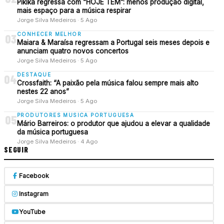
Pikika regressa com “HOJE TEM”: menos produção digital,
mais espaço para a música respirar
Jorge Silva Medeiros · 5 Ago
CONHECER MELHOR
03
Maiara & Maraísa regressam a Portugal seis meses depois e
anunciam quatro novos concertos
Jorge Silva Medeiros · 5 Ago
DESTAQUE
04
Crossfaith: “A paixão pela música falou sempre mais alto
nestes 22 anos”
Jorge Silva Medeiros · 5 Ago
PRODUTORES MUSICA PORTUGUESA
05
Mário Barreiros: o produtor que ajudou a elevar a qualidade
da música portuguesa
Jorge Silva Medeiros · 4 Ago
SEGUIR
Facebook
Instagram
YouTube