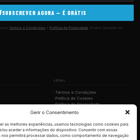
SUBSCREVER AGORA — É GRÁTIS
ossos
Termos e Condições
e
Política de Privacidade
. Podes cancelar em
LEGAL
Termos e Condições
Política de Cookies
Política de Privacidade
sica
RGPD
Gerir o Consentimento
cer as melhores experiências, usamos tecnologias como cookies para
e/ou aceder a informações do dispositivo. Consentir com essas
s nos permitirá processar dados, como comportamento de navegação