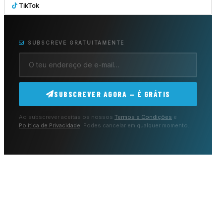
TikTok
SUBSCREVE GRATUITAMENTE
SUBSCREVER AGORA — É GRÁTIS
Ao subscrever aceitas os nossos
Termos e Condições
e
Política de Privacidade
. Podes cancelar em qualquer momento.