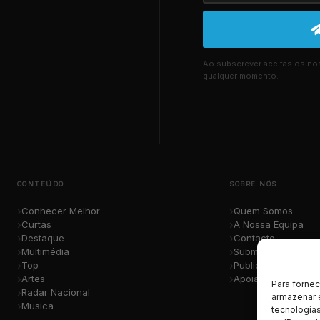
Ao subscrever aceitas os n
qualquer momento.
CONTEÚDO
SOBRE NÓS
Conhecer Melhor
Quem Somos
Curtas
A Nossa Equipa
Destaque
Contacto
Multimédia
Submete a Tua Mú
Top
Publicidade
Artes
Apoiar o Projeto
Para forne
Radar Nacional
armazenar 
Musica
tecnologia