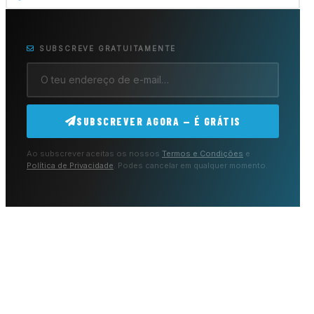
SUBSCREVE GRATUITAMENTE
SUBSCREVER AGORA — É GRÁTIS
Ao subscrever aceitas os nossos
Termos e Condições
e
Política de Privacidade
. Podes cancelar em qualquer momento.