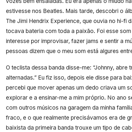
vozes bem ensaiadas. Eu era apenas o miúdo na
estivesse nos Beatles. Mais tarde, descobri o á
The Jimi Hendrix Experience, que ouvia no hi-fi d
tocava bateria com toda a paixão. Foi esse som
interesse por improvisar, fazer jams e sentir a m
pessoas dizem que o meu som está algures entre
O teclista dessa banda disse-me: “Johnny, abre 
alternadas.” Eu fiz isso, depois ele disse para b
percebi que mover apenas um dedo criava um s
explorar e a ensinar-me a mim próprio. No ano se
com outros músicos na garagem da minha famíl
fraco, e o que realmente precisávamos era de g
baixista da primeira banda trouxe um tipo de ca