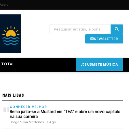
Apoia!
NEWSLETTER
 TOTAL
SUBMETE MÚSICA
MAIS LIDAS
CONHECER MELHOR
01
Rema junta-se a Mustard em “TEA” e abre um novo capítulo
na sua carreira
Jorge Silva Medeiros · 7 Ago