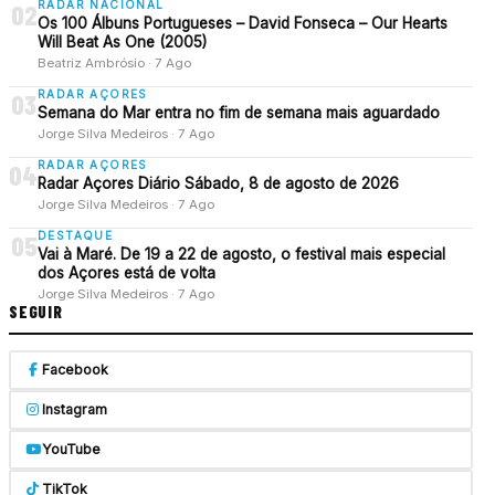
RADAR NACIONAL
02
Os 100 Álbuns Portugueses – David Fonseca – Our Hearts
Will Beat As One (2005)
Beatriz Ambrósio · 7 Ago
RADAR AÇORES
03
Semana do Mar entra no fim de semana mais aguardado
Jorge Silva Medeiros · 7 Ago
RADAR AÇORES
04
Radar Açores Diário Sábado, 8 de agosto de 2026
Jorge Silva Medeiros · 7 Ago
DESTAQUE
05
Vai à Maré. De 19 a 22 de agosto, o festival mais especial
dos Açores está de volta
Jorge Silva Medeiros · 7 Ago
SEGUIR
Facebook
Instagram
YouTube
TikTok