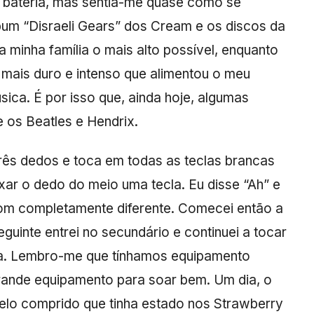
 bateria, mas sentia-me quase como se
lbum “Disraeli Gears” dos Cream e os discos da
a minha família o mais alto possível, enquanto
 mais duro e intenso que alimentou o meu
úsica. É por isso que, ainda hoje, algumas
 os Beatles e Hendrix.
três dedos e toca em todas as teclas brancas
aixar o dedo do meio uma tecla. Eu disse “Ah” e
om completamente diferente. Comecei então a
guinte entrei no secundário e continuei a tocar
ia. Lembro-me que tínhamos equipamento
rande equipamento para soar bem. Um dia, o
belo comprido que tinha estado nos Strawberry