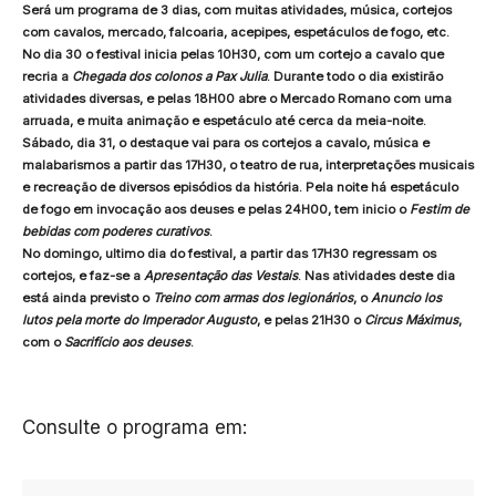
Será um programa de 3 dias, com muitas atividades, música, cortejos
com cavalos, mercado, falcoaria, acepipes, espetáculos de fogo, etc.
No dia 30 o festival inicia pelas 10H30, com um cortejo a cavalo que
recria a
Chegada dos colonos a Pax Julia
. Durante todo o dia existirão
atividades diversas, e pelas 18H00 abre o Mercado Romano com uma
arruada, e muita animação e espetáculo até cerca da meia-noite.
Sábado, dia 31, o destaque vai para os cortejos a cavalo, música e
malabarismos a partir das 17H30, o teatro de rua, interpretações musicais
e recreação de diversos episódios da história. Pela noite há espetáculo
de fogo em invocação aos deuses e pelas 24H00, tem inicio o
Festim de
bebidas com poderes curativos
.
No domingo, ultimo dia do festival, a partir das 17H30 regressam os
cortejos, e faz-se a
Apresentação das Vestais
. Nas atividades deste dia
está ainda previsto o
Treino com armas dos legionários
, o
Anuncio los
lutos pela morte do Imperador Augusto
, e pelas 21H30 o
Circus Máximus
,
com o
Sacrifício aos deuses
.
Consulte o programa em: