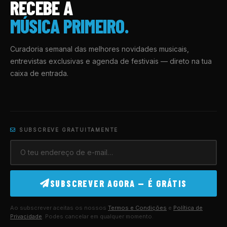
RECEBE A
MÚSICA PRIMEIRO.
Curadoria semanal das melhores novidades musicais,
entrevistas exclusivas e agenda de festivais — direto na tua
caixa de entrada.
SUBSCREVE GRATUITAMENTE
SUBSCREVER AGORA — É GRÁTIS
Ao subscrever aceitas os nossos
Termos e Condições
e
Política de
Privacidade
. Podes cancelar em qualquer momento.