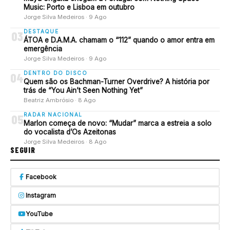
Music: Porto e Lisboa em outubro
Jorge Silva Medeiros · 9 Ago
DESTAQUE
03
ÁTOA e D.A.M.A. chamam o “112” quando o amor entra em
emergência
Jorge Silva Medeiros · 9 Ago
DENTRO DO DISCO
04
Quem são os Bachman-Turner Overdrive? A história por
trás de “You Ain’t Seen Nothing Yet”
Beatriz Ambrósio · 8 Ago
RADAR NACIONAL
05
Marlon começa de novo: “Mudar” marca a estreia a solo
do vocalista d’Os Azeitonas
Jorge Silva Medeiros · 8 Ago
SEGUIR
Facebook
Instagram
YouTube