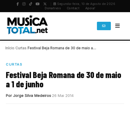
Segunda-feira, 10 de Agosto de 2026
PT
/
EN
Donativos
Contact
Apoia!
Início
/
Curtas
/
Festival Beja Romana de 30 de maio a…
CURTAS
Festival Beja Romana de 30 de maio
a 1 de junho
Por Jorge Silva Medeiros
26 Mai 2014