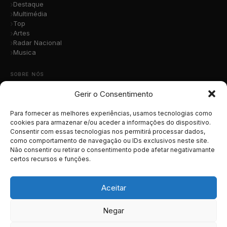
Destaque
Multimédia
Top
Artes
Radar Nacional
Musica
SOBRE NÓS
Gerir o Consentimento
Quem Somos
A Nossa Equipa
Contacto
Para fornecer as melhores experiências, usamos tecnologias como
Submete a Tua Música
cookies para armazenar e/ou aceder a informações do dispositivo.
Consentir com essas tecnologias nos permitirá processar dados,
Publicidade
como comportamento de navegação ou IDs exclusivos neste site.
Apoiar o Projeto
Não consentir ou retirar o consentimento pode afetar negativamante
certos recursos e funções.
LEGAL
Termos e Condições
Aceitar
Política de Cookies
Política de Privacidade
Negar
RGPD