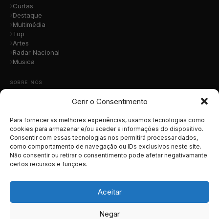
Curtas
Destaque
Multimédia
Top
Artes
Radar Nacional
Musica
SOBRE NÓS
Gerir o Consentimento
Quem Somos
A Nossa Equipa
Contacto
Para fornecer as melhores experiências, usamos tecnologias como
Submete a Tua Música
cookies para armazenar e/ou aceder a informações do dispositivo.
Consentir com essas tecnologias nos permitirá processar dados,
Publicidade
como comportamento de navegação ou IDs exclusivos neste site.
Apoiar o Projeto
Não consentir ou retirar o consentimento pode afetar negativamante
certos recursos e funções.
LEGAL
Termos e Condições
Aceitar
Política de Cookies
Política de Privacidade
Negar
RGPD