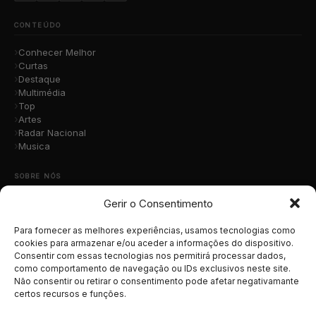
CONTEÚDO
Conhecer Melhor
Curtas
Destaque
Multimédia
Top
Artes
Radar Nacional
Musica
SOBRE NÓS
Gerir o Consentimento
Quem Somos
A Nossa Equipa
Contacto
Para fornecer as melhores experiências, usamos tecnologias como
Submete a Tua Música
cookies para armazenar e/ou aceder a informações do dispositivo.
Consentir com essas tecnologias nos permitirá processar dados,
Publicidade
como comportamento de navegação ou IDs exclusivos neste site.
Apoiar o Projeto
Não consentir ou retirar o consentimento pode afetar negativamante
certos recursos e funções.
LEGAL