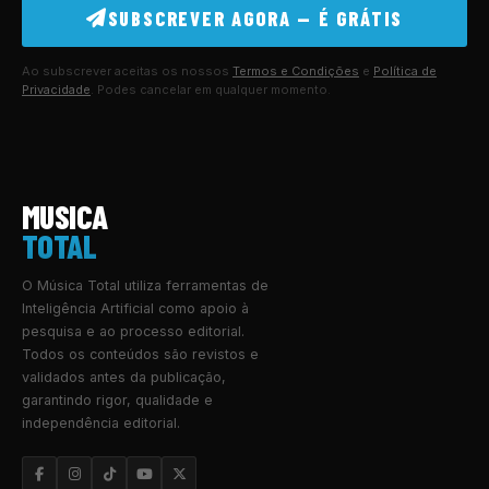
SUBSCREVER AGORA — É GRÁTIS
Ao subscrever aceitas os nossos
Termos e Condições
e
Política de
Privacidade
. Podes cancelar em qualquer momento.
MUSICA
TOTAL
O Música Total utiliza ferramentas de
Inteligência Artificial como apoio à
pesquisa e ao processo editorial.
Todos os conteúdos são revistos e
validados antes da publicação,
garantindo rigor, qualidade e
independência editorial.