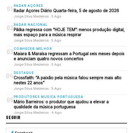
RADAR AÇORES
01
Radar Açores Diário Quarta-feira, 5 de agosto de 2026
Jorge Silva Medeiros · 5 Ago
RADAR NACIONAL
02
Pikika regressa com “HOJE TEM”: menos produção digital,
mais espaço para a música respirar
Jorge Silva Medeiros · 5 Ago
CONHECER MELHOR
03
Maiara & Maraísa regressam a Portugal seis meses depois
e anunciam quatro novos concertos
Jorge Silva Medeiros · 5 Ago
DESTAQUE
04
Crossfaith: “A paixão pela música falou sempre mais alto
nestes 22 anos”
Jorge Silva Medeiros · 5 Ago
PRODUTORES MUSICA PORTUGUESA
05
Mário Barreiros: o produtor que ajudou a elevar a
qualidade da música portuguesa
Jorge Silva Medeiros · 4 Ago
SEGUIR