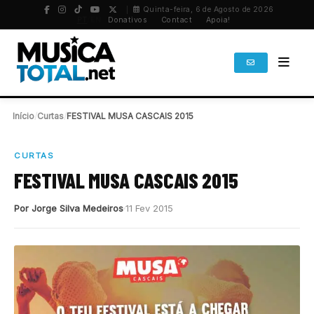
Quinta-feira, 6 de Agosto de 2026
PT
/
EN
Donativos
Contact
Apoia!
Início
/
Curtas
/
FESTIVAL MUSA CASCAIS 2015
CURTAS
FESTIVAL MUSA CASCAIS 2015
Por Jorge Silva Medeiros
11 Fev 2015