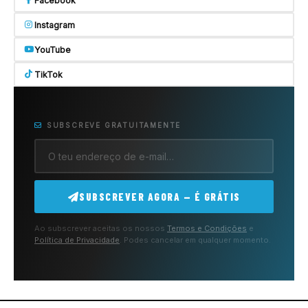
Facebook
Instagram
YouTube
TikTok
SUBSCREVE GRATUITAMENTE
SUBSCREVER AGORA — É GRÁTIS
Ao subscrever aceitas os nossos
Termos e Condições
e
Política de Privacidade
. Podes cancelar em qualquer momento.