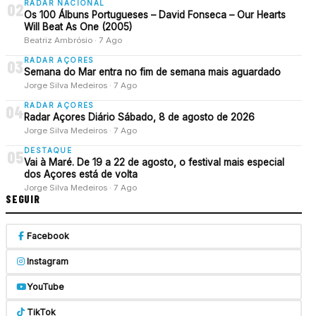
RADAR NACIONAL
02
Os 100 Álbuns Portugueses – David Fonseca – Our Hearts
Will Beat As One (2005)
Beatriz Ambrósio · 7 Ago
RADAR AÇORES
03
Semana do Mar entra no fim de semana mais aguardado
Jorge Silva Medeiros · 7 Ago
RADAR AÇORES
04
Radar Açores Diário Sábado, 8 de agosto de 2026
Jorge Silva Medeiros · 7 Ago
DESTAQUE
05
Vai à Maré. De 19 a 22 de agosto, o festival mais especial
dos Açores está de volta
Jorge Silva Medeiros · 7 Ago
SEGUIR
Facebook
Instagram
YouTube
TikTok