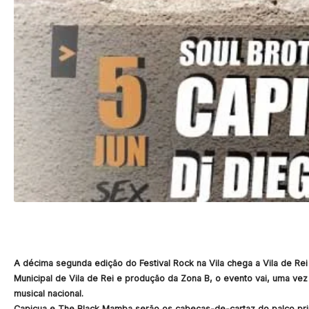
A décima segunda edição do Festival Rock na Vila chega a Vila de Re
Municipal de Vila de Rei e produção da Zona B, o evento vai, uma ve
musical nacional.
Capicua e The Black Mamba serão os cabeças-de-cartaz do palco prin