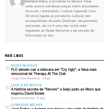
Mafalda Matos é jornalista no Música Total,
onde assina sobretudo peças sobre [novidades
musicais / entrevistas / cultura regional]. Com
[10 anos] ligada ao jornalismo cultural, tem
acompanhado de perto [festivais, lançamentos
nacionais, etc.] e é uma das vozes mais
regulares do Radar Nacional e da secção de
Entrevistas do site.
MAIS LIDAS
NOVAS MUSÍCAS
01
FLO deixam cair a máscara em “Cry Ugly”, a faixa mais
emocional de Therapy At The Club
Jorge Silva Medeiros · 8 Ago
LADO B DA MÚSICA
02
A história secreta de “Heroes”: o beijo junto ao Muro que
inspirou David Bowie
Beatriz Ambrósio · 8 Ago
CONHECER MELHOR
03
José Fortes: o homem que gravou uma parte da história da