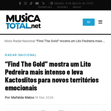
Sábado, 8 de Agosto de 2026
PT
/
EN
Donativos
Contact
Apoia!
Início
/
Radar Nacional
/
“Find The Gold” mostra um Lito Pedreira mais…
RADAR NACIONAL
“Find The Gold” mostra um Lito
Pedreira mais intenso e leva
Kactoslitos para novos territórios
emocionais
Por Mafalda Matos
18 Mai 2026