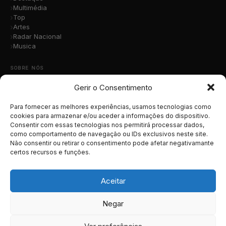
Multimédia
Top
Artes
Radar Nacional
Musica
SOBRE NÓS
Gerir o Consentimento
Quem Somos
A Nossa Equipa
Contacto
Para fornecer as melhores experiências, usamos tecnologias como
Submete a Tua Música
cookies para armazenar e/ou aceder a informações do dispositivo.
Consentir com essas tecnologias nos permitirá processar dados,
Publicidade
como comportamento de navegação ou IDs exclusivos neste site.
Apoiar o Projeto
Não consentir ou retirar o consentimento pode afetar negativamante
certos recursos e funções.
LEGAL
Termos e Condições
Aceitar
Política de Cookies
Política de Privacidade
Negar
RGPD