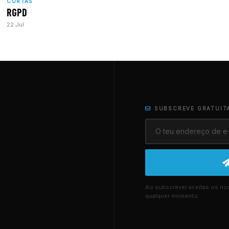
CURTAS
RGPD
22 Jul
SUBSCREVE GRATUIT
Ao subscrever aceitas os n
qualquer momento.