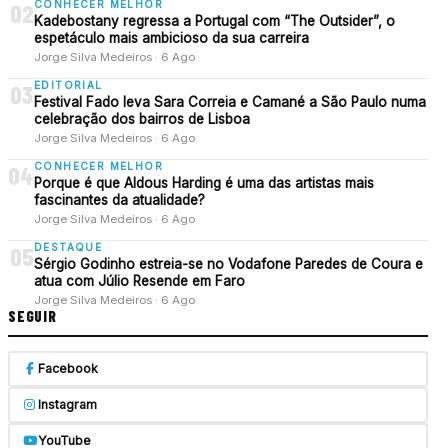
CONHECER MELHOR
02
Kadebostany regressa a Portugal com “The Outsider”, o
espetáculo mais ambicioso da sua carreira
Jorge Silva Medeiros · 6 Ago
EDITORIAL
03
Festival Fado leva Sara Correia e Camané a São Paulo numa
celebração dos bairros de Lisboa
Jorge Silva Medeiros · 6 Ago
CONHECER MELHOR
04
Porque é que Aldous Harding é uma das artistas mais
fascinantes da atualidade?
Jorge Silva Medeiros · 6 Ago
DESTAQUE
05
Sérgio Godinho estreia-se no Vodafone Paredes de Coura e
atua com Júlio Resende em Faro
Jorge Silva Medeiros · 6 Ago
SEGUIR
Facebook
Instagram
YouTube