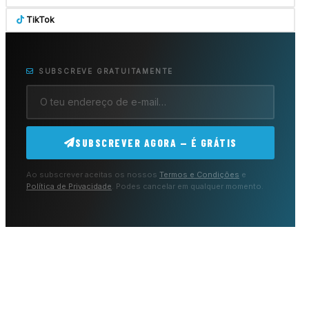
TikTok
SUBSCREVE GRATUITAMENTE
SUBSCREVER AGORA — É GRÁTIS
Ao subscrever aceitas os nossos
Termos e Condições
e
Política de Privacidade
. Podes cancelar em qualquer momento.