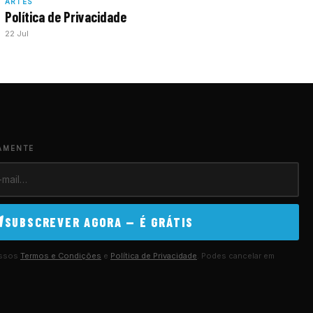
ARTES
Política de Privacidade
22 Jul
AMENTE
SUBSCREVER AGORA — É GRÁTIS
ossos
Termos e Condições
e
Política de Privacidade
. Podes cancelar em