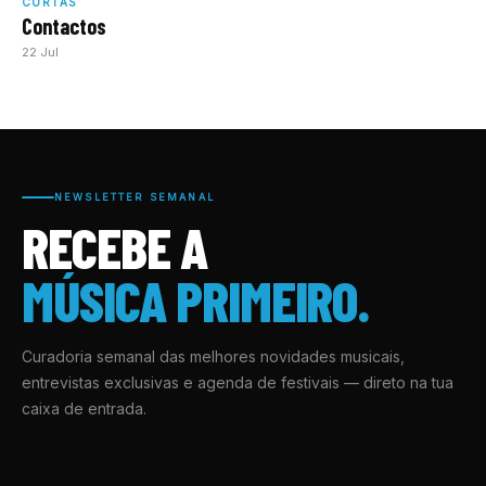
CURTAS
Contactos
22 Jul
NEWSLETTER SEMANAL
RECEBE A
MÚSICA PRIMEIRO.
Curadoria semanal das melhores novidades musicais,
entrevistas exclusivas e agenda de festivais — direto na tua
caixa de entrada.