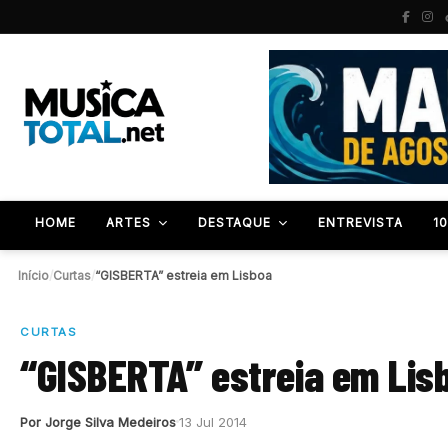
HOME
ARTES
DESTAQUE
ENTREVISTA
1
Início
/
Curtas
/
“GISBERTA” estreia em Lisboa
CURTAS
“GISBERTA” estreia em Lis
Por Jorge Silva Medeiros
13 Jul 2014