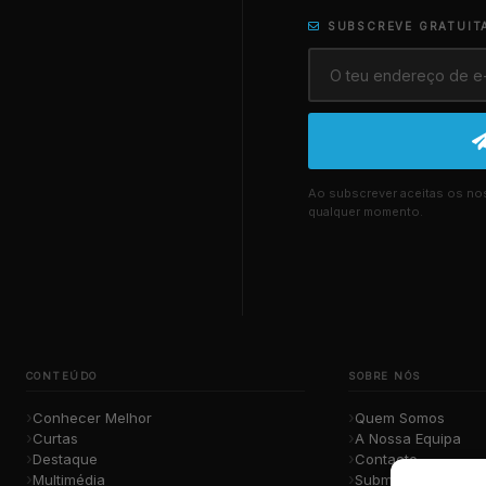
SUBSCREVE GRATUIT
Ao subscrever aceitas os n
qualquer momento.
CONTEÚDO
SOBRE NÓS
Conhecer Melhor
Quem Somos
Curtas
A Nossa Equipa
Destaque
Contacto
Multimédia
Submete a Tua Mú