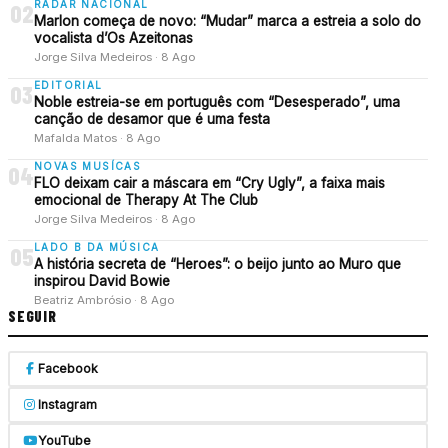
RADAR NACIONAL
02
Marlon começa de novo: “Mudar” marca a estreia a solo do
vocalista d’Os Azeitonas
Jorge Silva Medeiros · 8 Ago
EDITORIAL
03
Noble estreia-se em português com “Desesperado”, uma
canção de desamor que é uma festa
Mafalda Matos · 8 Ago
NOVAS MUSÍCAS
04
FLO deixam cair a máscara em “Cry Ugly”, a faixa mais
emocional de Therapy At The Club
Jorge Silva Medeiros · 8 Ago
LADO B DA MÚSICA
05
A história secreta de “Heroes”: o beijo junto ao Muro que
inspirou David Bowie
Beatriz Ambrósio · 8 Ago
SEGUIR
Facebook
Instagram
YouTube