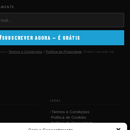
AMENTE
SUBSCREVER AGORA — É GRÁTIS
ossos
Termos e Condições
e
Política de Privacidade
. Podes cancelar em
LEGAL
Termos e Condições
Política de Cookies
Política de Privacidade
sica
RGPD