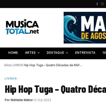
HOME
ARTES
DESTAQUE
ENTREVISTA
1
Início
/
LIVROS
/
Hip Hop Tuga – Quatro Décadas de RAP…
LIVROS
Hip Hop Tuga – Quatro Déc
Por Mafalda Matos
13 Out 2023