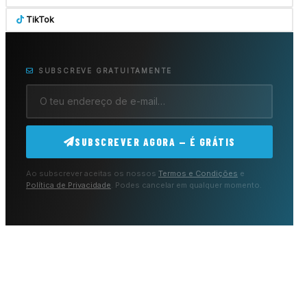
TikTok
SUBSCREVE GRATUITAMENTE
SUBSCREVER AGORA — É GRÁTIS
Ao subscrever aceitas os nossos
Termos e Condições
e
Política de Privacidade
. Podes cancelar em qualquer momento.