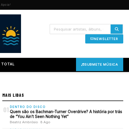
Apoia!
NEWSLETTER
 TOTAL
SUBMETE MÚSICA
MAIS LIDAS
DENTRO DO DISCO
01
Quem são os Bachman-Turner Overdrive? A história por trás
de “You Ain’t Seen Nothing Yet”
Beatriz Ambrósio · 8 Ago