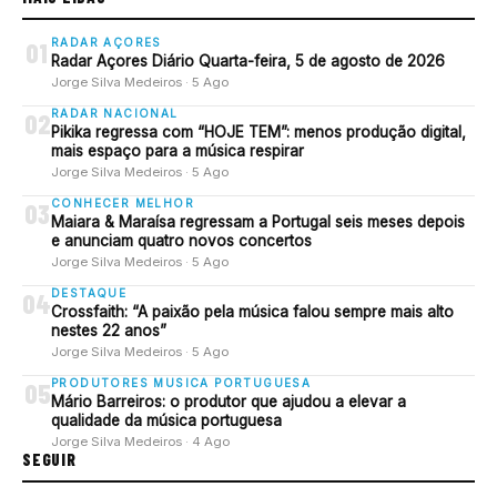
RADAR AÇORES
01
Radar Açores Diário Quarta-feira, 5 de agosto de 2026
Jorge Silva Medeiros · 5 Ago
RADAR NACIONAL
02
Pikika regressa com “HOJE TEM”: menos produção digital,
mais espaço para a música respirar
Jorge Silva Medeiros · 5 Ago
CONHECER MELHOR
03
Maiara & Maraísa regressam a Portugal seis meses depois
e anunciam quatro novos concertos
Jorge Silva Medeiros · 5 Ago
DESTAQUE
04
Crossfaith: “A paixão pela música falou sempre mais alto
nestes 22 anos”
Jorge Silva Medeiros · 5 Ago
PRODUTORES MUSICA PORTUGUESA
05
Mário Barreiros: o produtor que ajudou a elevar a
qualidade da música portuguesa
Jorge Silva Medeiros · 4 Ago
SEGUIR