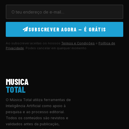
SUBSCREVER AGORA — É GRÁTIS
Ao subscrever aceitas os nossos
Termos e Condições
e
Política de
Privacidade
. Podes cancelar em qualquer momento.
MUSICA
TOTAL
O Música Total utiliza ferramentas de
Inteligência Artificial como apoio à
pesquisa e ao processo editorial.
Todos os conteúdos são revistos e
validados antes da publicação,