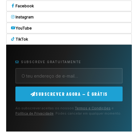
Facebook
Instagram
YouTube
TikTok
SUBSCREVE GRATUITAMENTE
SUBSCREVER AGORA — É GRÁTIS
Ao subscrever aceitas os nossos
Termos e Condições
e
Política de Privacidade
. Podes cancelar em qualquer momento.