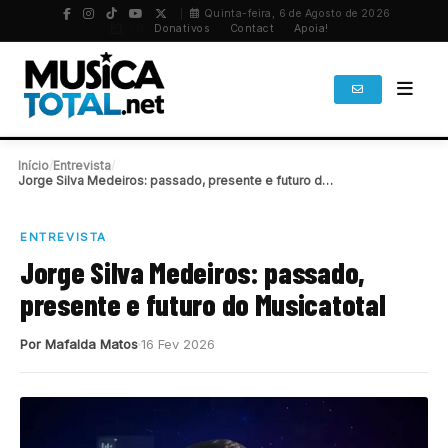
Quinta-feira, 6 de Agosto de 2026
PT
/
EN
Donativos
Contact
Apoia!
Início
/
Entrevista
/
Jorge Silva Medeiros: passado, presente e futuro do…
ENTREVISTA
Jorge Silva Medeiros: passado,
presente e futuro do Musicatotal
Por Mafalda Matos
16 Fev 2026