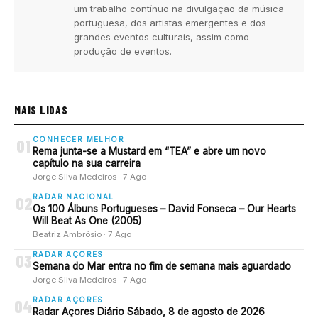
um trabalho contínuo na divulgação da música
portuguesa, dos artistas emergentes e dos
grandes eventos culturais, assim como
produção de eventos.
MAIS LIDAS
CONHECER MELHOR
01
Rema junta-se a Mustard em “TEA” e abre um novo
capítulo na sua carreira
Jorge Silva Medeiros · 7 Ago
RADAR NACIONAL
02
Os 100 Álbuns Portugueses – David Fonseca – Our Hearts
Will Beat As One (2005)
Beatriz Ambrósio · 7 Ago
RADAR AÇORES
03
Semana do Mar entra no fim de semana mais aguardado
Jorge Silva Medeiros · 7 Ago
RADAR AÇORES
04
Radar Açores Diário Sábado, 8 de agosto de 2026