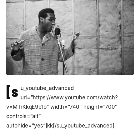
[s
u_youtube_advanced
url=”https://www.youtube.com/watch?
v=MTrKkqE9p1o” width=”740″ height=”700″
controls=”alt”
autohide=”yes”]kk[/su_youtube_advanced]