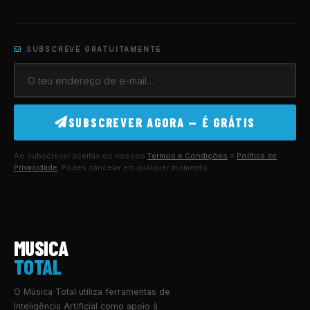
SUBSCREVE GRATUITAMENTE
SUBSCREVER AGORA — É GRÁTIS
Ao subscrever aceitas os nossos
Termos e Condições
e
Política de
Privacidade
. Podes cancelar em qualquer momento.
MUSICA
TOTAL
O Música Total utiliza ferramentas de
Inteligência Artificial como apoio à