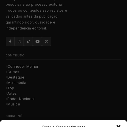
pesquisa e ao processo editorial.
Todos os conteúdos são revistos e
validados antes da publicação,
garantindo rigor, qualidade e
independência editorial.
CONTEÚDO
Conhecer Melhor
Curtas
Destaque
Multimédia
Top
Artes
Radar Nacional
Musica
SOBRE NÓS
Quem Somos