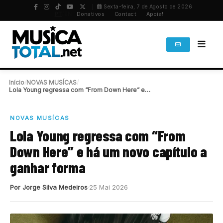
Sexta-feira, 7 de Agosto de 2026
PT
/
EN
Donativos
Contact
Apoia!
Início
/
NOVAS MUSÍCAS
/
Lola Young regressa com “From Down Here” e…
NOVAS MUSÍCAS
Lola Young regressa com “From
Down Here” e há um novo capítulo a
ganhar forma
Por Jorge Silva Medeiros
25 Mai 2026