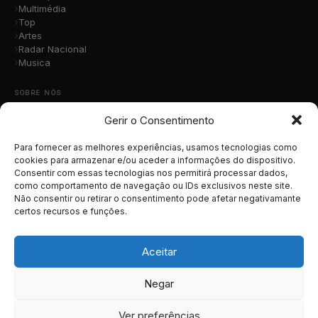
Multimédia
Top
Artes
Radar Nacional
Musica
SOBRE NÓS
Gerir o Consentimento
Quem Somos
A Nossa Equipa
Contacto
Para fornecer as melhores experiências, usamos tecnologias como
Submete a Tua Música
cookies para armazenar e/ou aceder a informações do dispositivo.
Consentir com essas tecnologias nos permitirá processar dados,
Publicidade
como comportamento de navegação ou IDs exclusivos neste site.
Apoiar o Projeto
Não consentir ou retirar o consentimento pode afetar negativamante
certos recursos e funções.
LEGAL
Termos e Condições
Aceitar
Política de Cookies
Política de Privacidade
Negar
RGPD
Ver preferências