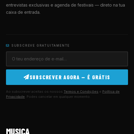
entrevistas exclusivas e agenda de festivais — direto na tua
caixa de entrada.
SUBSCREVE GRATUITAMENTE
SUBSCREVER AGORA — É GRÁTIS
Ao subscrever aceitas os nossos
Termos e Condições
e
Política de
Privacidade
. Podes cancelar em qualquer momento.
MUSICA