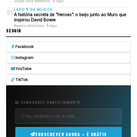
Jorge Silva Medeiros · 8 Ago
LADO B DA MÚSICA
05
A história secreta de “Heroes”: o beijo junto ao Muro que
inspirou David Bowie
Beatriz Ambrósio · 8 Ago
SEGUIR
Facebook
Instagram
YouTube
TikTok
SUBSCREVE GRATUITAMENTE
SUBSCREVER AGORA — É GRÁTIS