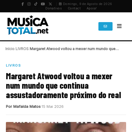
Domingo, 9 de Agosto de 2026
PT
/
EN
Donativos
Contact
Apoia!
Início
/
LIVROS
/
Margaret Atwood voltou a mexer num mundo que…
LIVROS
Margaret Atwood voltou a mexer
num mundo que continua
assustadoramente próximo do real
Por Mafalda Matos
15 Mai 2026