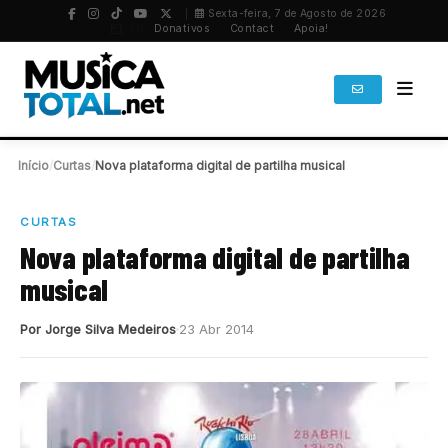
Sexta-feira, 7 de Agosto de 2026
PT
/
EN
Donativos
Contact
Apoia!
Início
/
Curtas
/
Nova plataforma digital de partilha musical
CURTAS
Nova plataforma digital de partilha
musical
Por Jorge Silva Medeiros
23 Abr 2014