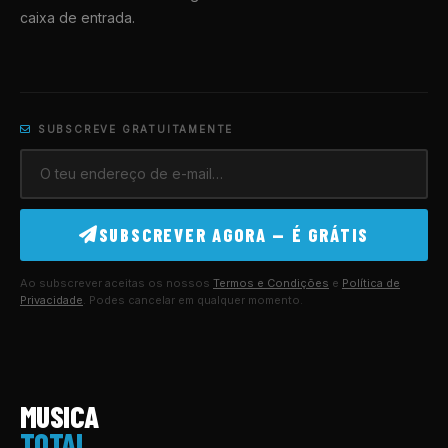
caixa de entrada.
SUBSCREVE GRATUITAMENTE
SUBSCREVER AGORA — É GRÁTIS
Ao subscrever aceitas os nossos
Termos e Condições
e
Política de
Privacidade
. Podes cancelar em qualquer momento.
MUSICA
TOTAL