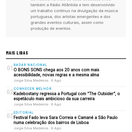
também a Rádio Atlântida e tem desenvolvido
um trabalho contínuo na divulgação da música
portuguesa, dos artistas emergentes e dos
grandes eventos culturais, assim como
produção de eventos.
MAIS LIDAS
RADAR NACIONAL
01
O BONS SONS chega aos 20 anos com mais
acessibilidade, novas regras e a mesma alma
Jorge Silva Medeiros · 6 Ago
CONHECER MELHOR
02
Kadebostany regressa a Portugal com “The Outsider”, o
espetáculo mais ambicioso da sua carreira
Jorge Silva Medeiros · 6 Ago
EDITORIAL
03
Festival Fado leva Sara Correia e Camané a São Paulo
numa celebração dos bairros de Lisboa
Jorge Silva Medeiros · 6 Ago