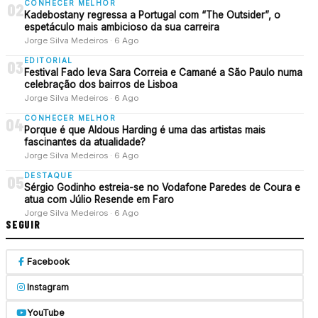
CONHECER MELHOR
02
Kadebostany regressa a Portugal com “The Outsider”, o
espetáculo mais ambicioso da sua carreira
Jorge Silva Medeiros · 6 Ago
EDITORIAL
03
Festival Fado leva Sara Correia e Camané a São Paulo numa
celebração dos bairros de Lisboa
Jorge Silva Medeiros · 6 Ago
CONHECER MELHOR
04
Porque é que Aldous Harding é uma das artistas mais
fascinantes da atualidade?
Jorge Silva Medeiros · 6 Ago
DESTAQUE
05
Sérgio Godinho estreia-se no Vodafone Paredes de Coura e
atua com Júlio Resende em Faro
Jorge Silva Medeiros · 6 Ago
SEGUIR
Facebook
Instagram
YouTube