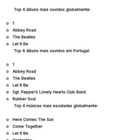
Top 4 álbuns mais ouvidos globalmente:
o 1
o Abbey Road
o The Beatles
o Let It Be
Top 6 álbuns mais ouvidos em Portugal:
o 1
o Abbey Road
o The Beatles
o Let It Be
o Sgt. Pepper’s Lonely Hearts Club Band
o Rubber Soul
Top 4 músicas mais escutadas globalmente:
o Here Comes The Sun
o Come Together
o Let It Be