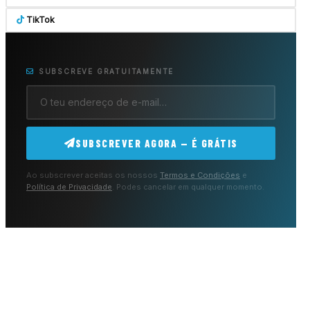
TikTok
SUBSCREVE GRATUITAMENTE
SUBSCREVER AGORA — É GRÁTIS
Ao subscrever aceitas os nossos
Termos e Condições
e
Política de Privacidade
. Podes cancelar em qualquer momento.