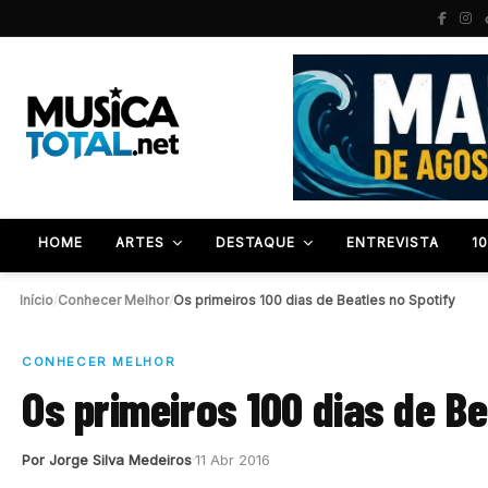
HOME
ARTES
DESTAQUE
ENTREVISTA
1
Início
/
Conhecer Melhor
/
Os primeiros 100 dias de Beatles no Spotify
CONHECER MELHOR
Os primeiros 100 dias de Be
Por Jorge Silva Medeiros
11 Abr 2016