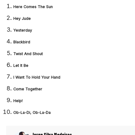
Here Comes The Sun
Hey Jude
Yesterday
Blackbird
Twist And Shout
Let It Be
I Want To Hold Your Hand
Come Together
Help!
Ob-La-Di, Ob-La-Da
Jorge Silva Medeiros